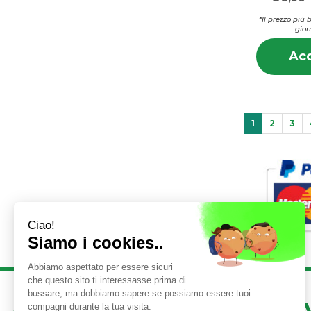
*Il prezzo più 
gior
Acq
1
2
3