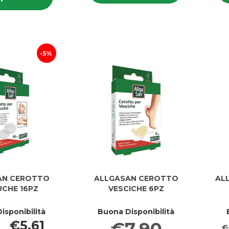
BALSAMO
THESAURA
THESAURA
TRATT
TRATT
NATURAE100ML al
NATURAE100ML
PIEDI al
PIEDI
carrello
carrello
5%
AN CEROTTO
ALLGASAN CEROTTO
ALL
UCHE 16PZ
VESCICHE 6PZ
isponibilità
Buona Disponibilità
€5,61
€