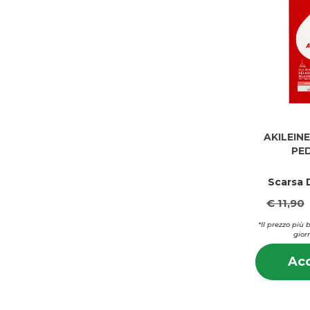
AKILEIN
PE
Scarsa D
€ 11,90
*Il prezzo più 
giorn
Acq