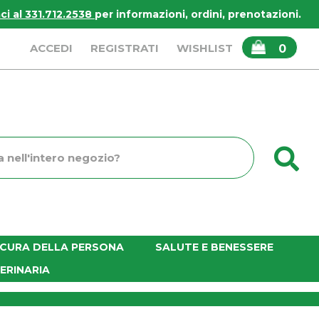
i al 331.712.2538
per informazioni, ordini, prenotazioni.
ARTICOLI
ACCEDI
REGISTRATI
WISHLIST
0
INSERITI
C
o
E CURA DELLA PERSONA
SALUTE E BENESSERE
ERINARIA