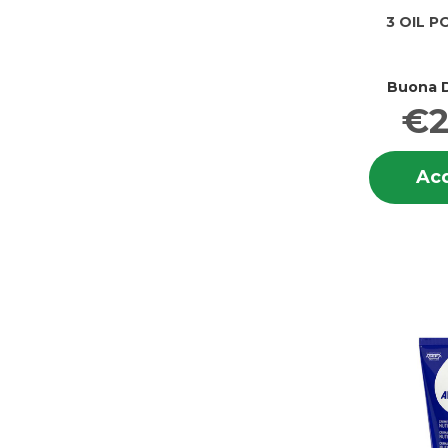
3 OIL P
Buona D
€2
Acq