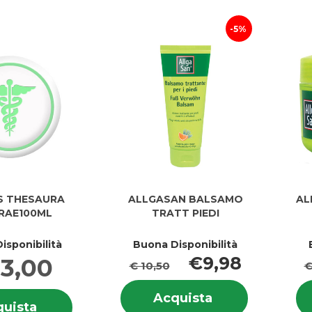
carrello
carrello
5%
IS THESAURA
ALLGASAN BALSAMO
AL
RAE100ML
TRATT PIEDI
isponibilità
Buona Disponibilità
€9,98
3,00
€ 10,50
€
Informazion
Informazioni
Acquista ALLG
Acquista
su ALLGAS
Acquista ALIPEDIS
uista
su ALIPEDIS
BALSAMO