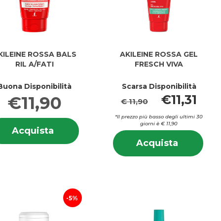
KILEINE ROSSA BALS
AKILEINE ROSSA GEL
RIL A/FATI
FRESCH VIVA
Buona Disponibilità
Scarsa Disponibilità
€11,31
€11,90
€ 11,90
*Il prezzo più basso degli ultimi 30
Informazioni
giorni è € 11,90
Acquista AKILEINE
Acquista
su AKILEINE
i
Info
ROSSA
NE
Acquista
ROSSA
Acquista
su A
BALS
ROSSA
BALS
ROS
RIL
GEL
RIL
GEL
A/FATI al
FRESCH
A/FATI
FRE
carrello
VIVA al
VIV
carrello
5%