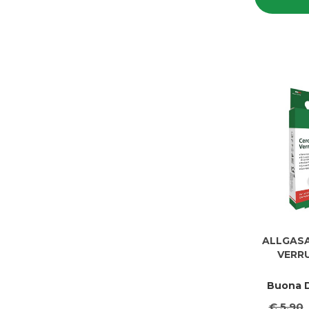
ALLGAS
VERR
Buona D
€ 5,90