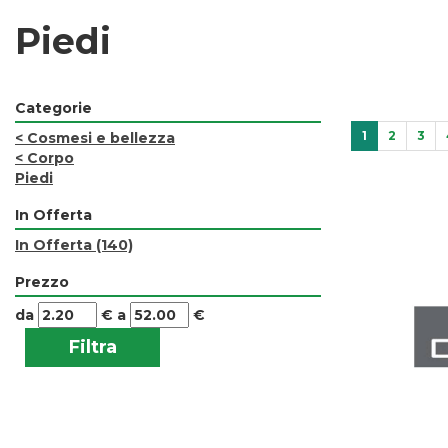
Piedi
Categorie
1
2
3
<
Cosmesi e bellezza
<
Corpo
Piedi
In Offerta
In Offerta
(140)
Prezzo
filtra
filtra
da
€
a
€
da
a