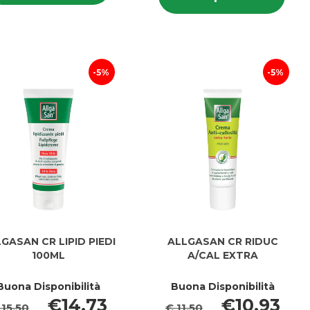
BURRO
CEROTT
CER
SPEC
SPEC
CALLIFU
CAL
PIEDI200ML al
PIEDI200ML
6PZ al
6PZ
carrello
carrello
5%
5%
GASAN CR LIPID PIEDI
ALLGASAN CR RIDUC
100ML
A/CAL EXTRA
Buona Disponibilità
Buona Disponibilità
€14,73
€10,93
 15,50
€ 11,50