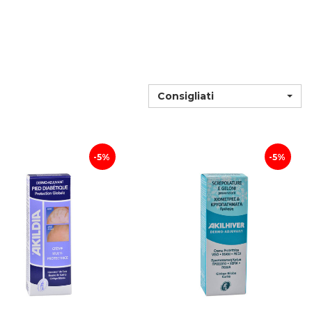
Consigliati
5%
5%