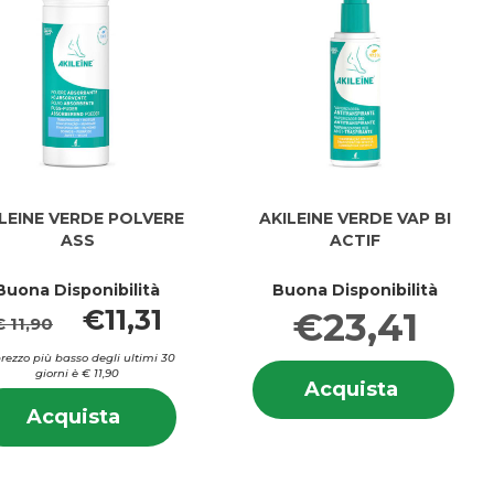
LEINE VERDE POLVERE
AKILEINE VERDE VAP BI
ASS
ACTIF
Buona Disponibilità
Buona Disponibilità
€11,31
€23,41
€ 11,90
 prezzo più basso degli ultimi 30
Info
giorni è € 11,90
Acquista
Acquista
su A
i
Informazioni
VERDE
NE
Acquista AKILEINE
Acquista
VER
su AKILEINE
VAP
E
VERDE
VAP
ATORE
VERDE
BI
POLVERE
BI
POLVERE
ACTIF al
ASS al
ACT
ASS