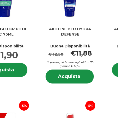
 BLU CR PIEDI
AKILEINE BLU HYDRA
A
C 75ML
DEFENSE
isponibilità
Buona Disponibilità
€11,88
1,90
€ 12,50
*Il prezzo più basso degli ultimi 30
Informazioni
giorni è € 12,50
Acquista AKILEINE
uista
su AKILEINE
Informazion
BLU
Acquista AKILEI
BLU
Acquista
su AKILEINE
CR
BLU
CR
BLU
PIEDI
HYDRA
PIEDI
HYDRA
SEC
DEFENSE al
SEC
DEFENSE
75ML al
carrello
75ML
carrello
5%
5%