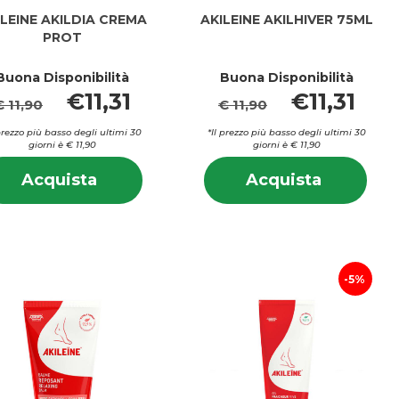
ILEINE AKILDIA CREMA
AKILEINE AKILHIVER 75ML
PROT
Buona Disponibilità
Buona Disponibilità
€11,31
€11,31
€ 11,90
€ 11,90
 prezzo più basso degli ultimi 30
*Il prezzo più basso degli ultimi 30
i
giorni è € 11,90
giorni è € 11,90
ONE
E
Informazioni
Info
Acquista AKILEINE
Acquista
Acquista
Acquista
su AKILEINE
su A
AKILDIA
AKILHIVE
AKILDIA
AKI
CREMA
75ML al
CREMA
75M
PROT al
carrello
PROT
carrello
5%