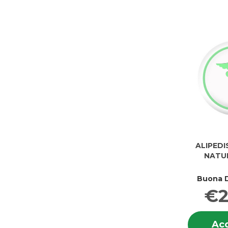
ALIPED
NATU
Buona D
€2
Acq