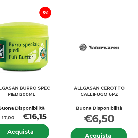
carrello
carrello
5%
LGASAN BURRO SPEC
ALLGASAN CEROTTO
PIEDI200ML
CALLIFUGO 6PZ
Buona Disponibilità
Buona Disponibilità
€16,15
€6,50
 17,00
i
Informazioni
Info
ASAN
Acquista ALLGASAN
Acquista
AN
su ALLGASAN
Acquist
Acquista
su 
BURRO