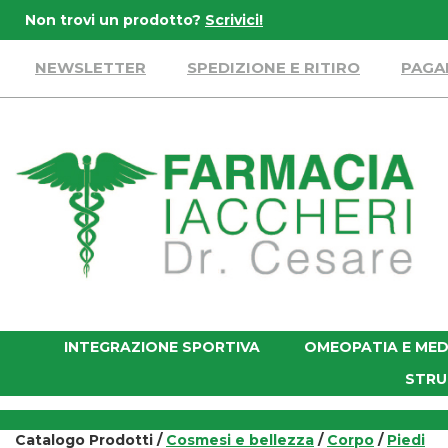
Passa
Non trovi un prodotto?
Scrivici!
al
contenuto
NEWSLETTER
SPEDIZIONE E RITIRO
PAGA
principale
Farmacia
Iaccheri
INTEGRAZIONE SPORTIVA
OMEOPATIA E MED
STRU
Catalogo Prodotti /
Cosmesi e bellezza
/
Corpo
/
Piedi