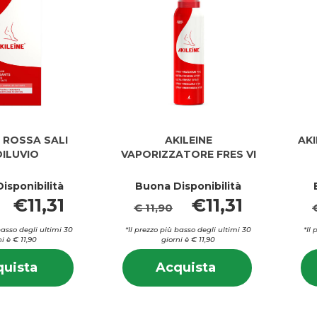
E ROSSA SALI
AKILEINE
AKI
DILUVIO
VAPORIZZATORE FRES VI
isponibilità
Buona Disponibilità
€11,31
€11,31
€ 11,90
basso degli ultimi 30
*Il prezzo più basso degli ultimi 30
*Il
i è € 11,90
giorni è € 11,90
Informazioni
Informazion
Acquista AKILEINE
Acquista AKILEI
uista
Acquista
su AKILEINE
su AKILEINE
ROSSA
VAPORIZZATOR
ROSSA
VAPORIZZ
SALI
FRES
SALI
FRES
PEDILUVIO al
VI al
PEDILUVIO
VI