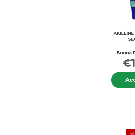
AKILEINE
SE
Buona D
€1
Acq