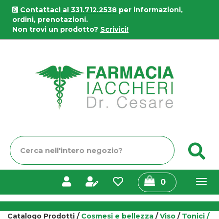
Passa
Contattaci al 331.712.2538
per informazioni,
al
ordini, prenotazioni.
contenuto
Non trovi un prodotto?
Scrivici!
principale
Farmacia
Iaccheri
Cerca
C
Prodotto
prodotti
0
inseriti
Catalogo Prodotti /
Cosmesi e bellezza
/
Viso
/
Tonici /