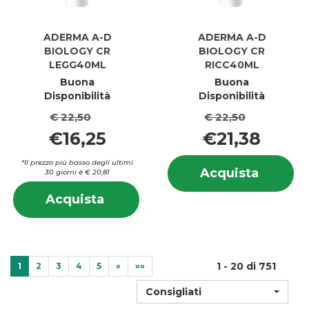
ADERMA A-D
ADERMA A-D
BIOLOGY CR
BIOLOGY CR
LEGG40ML
RICC40ML
Buona
Buona
Disponibilità
Disponibilità
€ 22,50
€ 22,50
€16,25
€21,38
In
*Il prezzo più basso degli ultimi
Acquis
Acquista
30 giorni è € 20,81
s
A-
Informazioni
A-
Acquista ADERMA
Acquista
D
su ADERMA
D
A-
BIOLO
A-
B
D
CR
D
C
BIOLOGY
RICC40
BIOLOGY
R
CR
carrell
CR
LEGG40ML al
1 - 20 di 751
1
2
3
4
5
»
»»
LEGG40ML
carrello
Consigliati