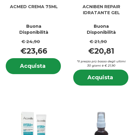
ACMED CREMA 75ML
ACNIBEN REPAIR
IDRATANTE GEL
Buona
Buona
Disponibilità
Disponibilità
€ 24,90
€ 21,90
€23,66
€20,81
Informazioni
*Il prezzo più basso degli ultimi
Acquista ACMED
Acquista
30 giorni è € 21,90
su ACMED
CREMA
In
CREMA
Acquis
Acquista
75ML al
su
75ML
REPAIR
carrello
RE
IDRAT
I
GEL al
GE
carrell