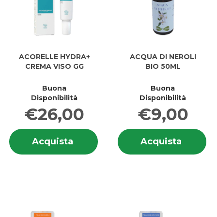
ACORELLE HYDRA+
ACQUA DI NEROLI
CREMA VISO GG
BIO 50ML
Buona
Buona
Disponibilità
Disponibilità
€26,00
€9,00
Informazioni
In
Acquista ACORELLE
Acquis
Acquista
Acquista
su ACORELLE
s
HYDRA+
DI
HYDRA+
DI
CREMA
NEROLI
CREMA
NE
VISO
BIO
VISO
BI
GG al
50ML a
GG
5
carrello
carrell