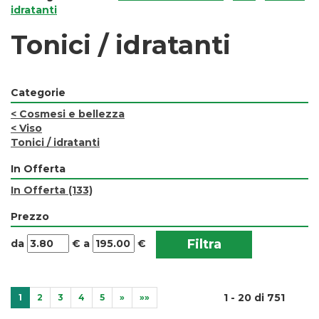
idratanti
Tonici / idratanti
Categorie
<
Cosmesi e bellezza
<
Viso
Tonici / idratanti
In Offerta
In Offerta
(133)
Prezzo
filtra
filtra
da
€
a
€
da
a
1 - 20 di 751
1
2
3
4
5
»
»»