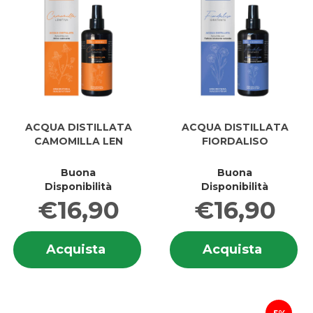
ACQUA DISTILLATA
ACQUA DISTILLATA
CAMOMILLA LEN
FIORDALISO
Buona
Buona
Disponibilità
Disponibilità
€16,90
€16,90
Informazioni
In
Acquista ACQUA
Acquis
Acquista
Acquista
su ACQUA
s
DISTILLATA
DISTIL
DISTILLATA
DI
CAMOMILLA
FIORDA
CAMOMILLA
FI
LEN al
carrell
LEN
carrello