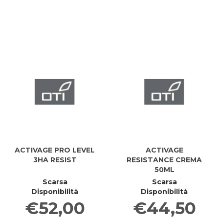
50ML al
K
50ML
K
carrello
GEL
GE
30ML a
3
carrell
ACTIVAGE PRO LEVEL
ACTIVAGE
3HA RESIST
RESISTANCE CREMA
50ML
Scarsa
Scarsa
Disponibilità
Disponibilità
€52,00
€44,50