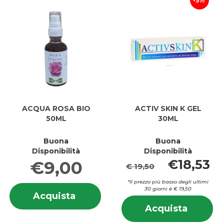
5%
ACQUA ROSA BIO
ACTIV SKIN K GEL
50ML
30ML
Buona
Buona
Disponibilità
Disponibilità
€18,53
€9,00
€ 19,50
*Il prezzo più basso degli ultimi
Informazioni
30 giorni è € 19,50
Acquista ACQUA
Acquista
su ACQUA
In
ROSA
Acquis
ROSA
Acquista
su
BIO
SKIN
BIO
SK