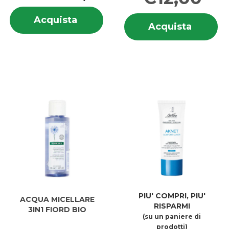
Informazioni
In
Acquista ACNIBEN
Acquista
su ACNIBEN
Acquis
Acquista
s
MATTIFYING
MATTIFYING
MICELL
MI
CLEANSER al
CLEANSER
200ML 
2
carrello
carrell
PIU' COMPRI, PIU'
ACQUA MICELLARE
RISPARMI
3IN1 FIORD BIO
(su un paniere di
prodotti)