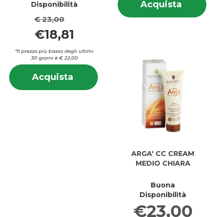
Acquis
Acquista
Disponibilità
su
ALOEG
A
€ 23,00
MICELL
MI
€18,81
200ML 
2
carrell
*Il prezzo più basso degli ultimi
30 giorni è € 22,00
Informazioni
Acquista AKNET
Acquista
su AKNET
COMFORT
COMFORT
COVER
COVER
FOND
FOND
104 al
104
carrello
ARGA' CC CREAM
MEDIO CHIARA
Buona
Disponibilità
€23,00