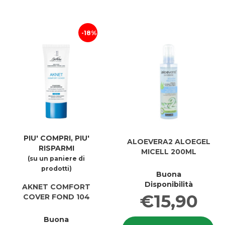
FOND
F
103 al
10
carrell
18%
PIU' COMPRI, PIU'
ALOEVERA2 ALOEGEL
RISPARMI
MICELL 200ML
(su un paniere di
prodotti)
Buona
Disponibilità
AKNET COMFORT
€15,90
COVER FOND 104
Buona
In