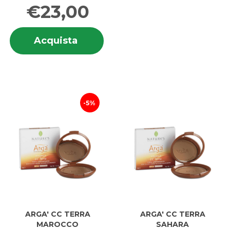
€23,00
Informazioni
Acquista ARGA'
Acquista
su ARGA'
CC
CC
CREAM
CREAM
MEDIO
MEDIO
SCURA al
SCURA
carrello
5%
ARGA' CC TERRA
ARGA' CC TERRA
MAROCCO
SAHARA