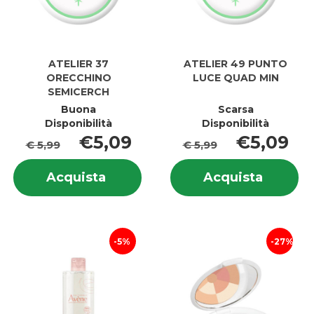
ATELIER 37
ATELIER 49 PUNTO
ORECCHINO
LUCE QUAD MIN
SEMICERCH
Buona
Scarsa
Disponibilità
Disponibilità
€5,09
€5,09
€ 5,99
€ 5,99
Informazioni
In
Acquista ATELIER
Acquis
Acquista
Acquista
su ATELIER
su
37
49
37
4
ORECCHINO
PUNTO
ORECCHINO
P
SEMICERCH al
LUCE
SEMICERCH
L
carrello
QUAD
Q
5%
27%
MIN al
MI
carrell