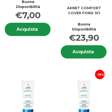
Buona
Disponibilità
AKNET COMFORT
€7,00
COVER FOND 101
Buona
Informazioni
Acquista ACQUA
Acquista
Disponibilità
su ACQUA
MICELLARE
€23,90
MICELLARE
3IN1
3IN1
FIORD
FIORD
In
BIO al
BIO
Acquis
Acquista
su
carrello
COMFO
C
COVER
C
FOND
F
101 al
10
18%
carrell