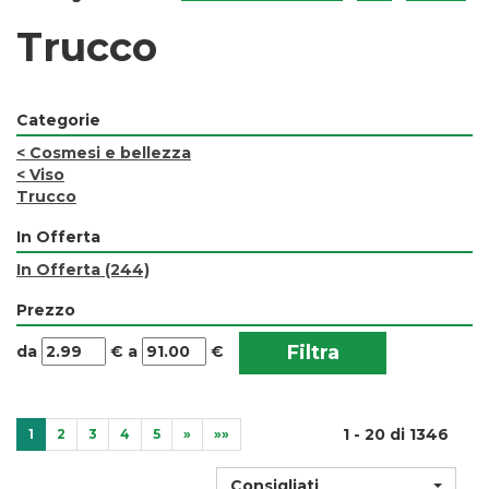
Trucco
Categorie
<
Cosmesi e bellezza
<
Viso
Trucco
In Offerta
In Offerta
(244)
Prezzo
filtra
filtra
da
€
a
€
da
a
1 - 20 di 1346
1
2
3
4
5
»
»»
Consigliati