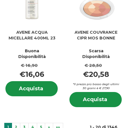
AVENE ACQUA
AVENE COUVRANCE
MICELLARE 400ML 23
CIPR MOS BONNE
Buona
Scarsa
Disponibilità
Disponibilità
€ 16,90
€ 28,50
€16,06
€20,58
Informazioni
*Il prezzo più basso degli ultimi
Acquista AVENE
Acquista
30 giorni è € 27,90
su AVENE
ACQUA
In
ACQUA
Acquis
Acquista
MICELLARE
su
MICELLARE
COUVR
400ML
C
400ML
CIPR
23 al
CI
23
MOS
carrello
M
BONNE 
B
1 - 20 di 1346
carrell
1
2
3
4
5
»
»»