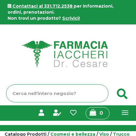
Passa
Contattaci al 331.712.2538
per informazioni,
al
ordini, prenotazioni.
contenuto
Non trovi un prodotto?
Scrivici!
principale
Farmacia
Iaccheri
Cerca
C
Prodotto
prodotti
0
inseriti
Catalogo Prodotti /
Cosmesi e bellezza
/
Viso
/
Trucco