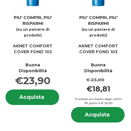
PIU' COMPRI, PIU'
PIU' COMPRI, PIU'
RISPARMI
RISPARMI
(su un paniere di
(su un paniere di
prodotti)
prodotti)
AKNET COMFORT
AKNET COMFORT
COVER FOND 102
COVER FOND 103
Buona
Buona
Disponibilità
Disponibilità
€23,90
€ 23,00
€18,81
Informazioni
Acquista AKNET
Acquista
su AKNET
*Il prezzo più basso degli ultimi
COMFORT
COMFORT
30 giorni è € 22,00
COVER
COVER
In
FOND
Acquis
Acquista
FOND
su
102 al
COMFO
102
C
carrello
COVER
C