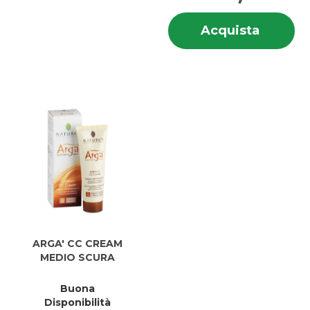
In
Acquis
Acquista
su
CC
C
CREAM
C
MEDIO
M
CHIARA
CH
carrell
ARGA' CC CREAM
MEDIO SCURA
Buona
Disponibilità