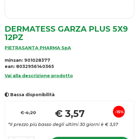
DERMATESS GARZA PLUS 5X9
12PZ
PIETRASANTA PHARMA SpA
minsan: 901028377
ean: 8032956140365
Vai alla descrizione prodotto
Bassa disponibilità
Pre
€ 3,57
15%
€ 4,20
Sconto
sco
*Il prezzo più basso degli ultimi 30 giorni è € 3,57
del