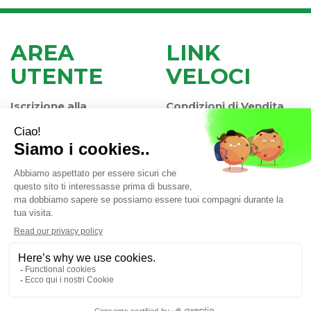
AREA
LINK
UTENTE
VELOCI
Iscrizione alla
Condizioni di Vendita
Newsletter
Modalità di Pagamento
Contatti
Modalità di Spedizione
Informativa Privacy
e Ritiro
Farmacia Iaccheri Srl
- Strada stat. Romea 127 30015
Valli di Chioggia (VE)
info@farmaciaiaccheri.it
|
Tel.: 041 499570
| P.Iva:
04025840275 | Numero R.E.A.: VE-358876