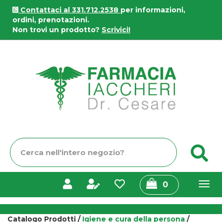
Passa
Contattaci al 331.712.2538
per informazioni,
al
ordini, prenotazioni.
contenuto
Non trovi un prodotto?
Scrivici!
principale
Farmacia
Iaccheri
Cerca
C
Prodotto
prodotti
0
inseriti
Catalogo Prodotti /
Igiene e cura della persona
/