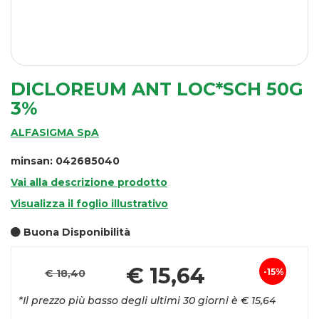
DICLOREUM ANT LOC*SCH 50G
3%
ALFASIGMA SpA
minsan: 042685040
Vai alla descrizione prodotto
Visualizza il foglio illustrativo
Buona Disponibilità
Pr
€ 15,64
15%
€ 18,40
Sconto
sc
*Il prezzo più basso degli ultimi 30 giorni è € 15,64
del