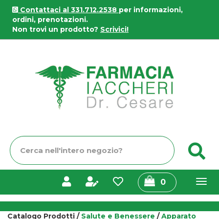
Passa
Contattaci al 331.712.2538
per informazioni,
al
ordini, prenotazioni.
contenuto
Non trovi un prodotto?
Scrivici!
principale
Farmacia
Iaccheri
Cerca
C
Prodotto
prodotti
0
inseriti
Catalogo Prodotti /
Salute e Benessere
/
Apparato