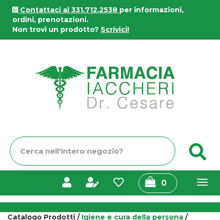
Passa
Contattaci al 331.712.2538
per informazioni,
al
ordini, prenotazioni.
contenuto
Non trovi un prodotto?
Scrivici!
principale
Farmacia
Iaccheri
Cerca
C
Prodotto
prodotti
0
inseriti
Catalogo Prodotti /
Igiene e cura della persona
/