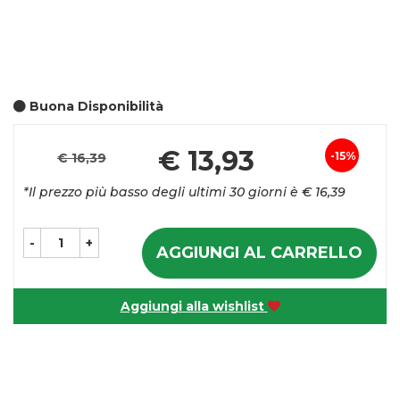
Buona Disponibilità
Pr
€ 13,93
15%
€ 16,39
Sconto
sc
*Il prezzo più basso degli ultimi 30 giorni è € 16,39
del
-
+
AGGIUNGI AL CARRELLO
Aggiungi alla wishlist