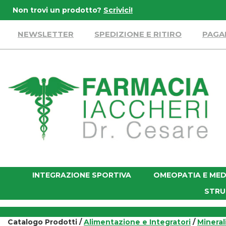
Passa
Non trovi un prodotto?
Scrivici!
al
contenuto
NEWSLETTER
SPEDIZIONE E RITIRO
PAGA
principale
Farmacia
Iaccheri
INTEGRAZIONE SPORTIVA
OMEOPATIA E MED
STRU
Catalogo Prodotti /
Alimentazione e Integratori
/
Mineral