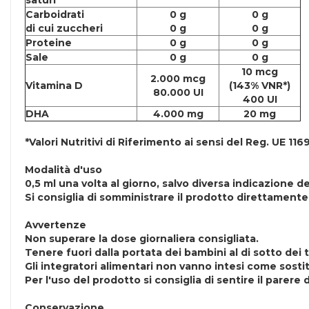
saturi
Carboidrati
0 g
0 g
di cui zuccheri
0 g
0 g
Proteine
0 g
0 g
Sale
0 g
0 g
10 mcg
2.000 mcg
Vitamina D
(143% VNR*)
80.000 UI
400 UI
DHA
4.000 mg
20 mg
*Valori Nutritivi di Riferimento ai sensi del Reg. UE 116
Modalità d'uso
0,5 ml una volta al giorno, salvo diversa indicazione d
Si consiglia di somministrare il prodotto direttament
Avvertenze
Non superare la dose giornaliera consigliata.
Tenere fuori dalla portata dei bambini al di sotto dei t
Gli integratori alimentari non vanno intesi come sostitu
Per l'uso del prodotto si consiglia di sentire il parere
Conservazione