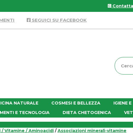
Contattac
MENTI
SEGUICI SU FACEBOOK
Cerca
Prodott
ICINA NATURALE
COSMESI E BELLEZZA
IGIENE 
MENTI E TECNOLOGIA
DIETA CHETOGENICA
VET
i / Vitamine / Aminoacidi
/
Associazioni minerali-vitamine