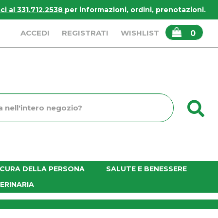
i al 331.712.2538
per informazioni, ordini, prenotazioni.
ARTICOLI
ACCEDI
REGISTRATI
WISHLIST
0
INSERITI
C
o
E CURA DELLA PERSONA
SALUTE E BENESSERE
ERINARIA