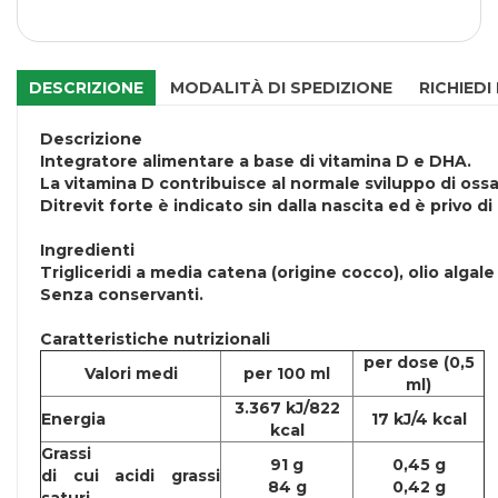
DESCRIZIONE
MODALITÀ DI SPEDIZIONE
RICHIEDI
Descrizione
Integratore alimentare a base di vitamina D e DHA.
La vitamina D contribuisce al normale sviluppo di ossa
Ditrevit forte è indicato sin dalla nascita ed è privo di
Ingredienti
Trigliceridi a media catena (origine cocco), olio algale
Senza conservanti.
Caratteristiche nutrizionali
per dose (0,5
Valori medi
per 100 ml
ml)
3.367 kJ/822
Energia
17 kJ/4 kcal
kcal
Grassi
91 g
0,45 g
di cui acidi grassi
84 g
0,42 g