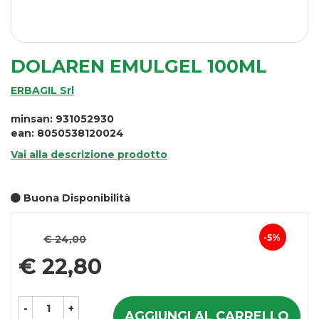
DOLAREN EMULGEL 100ML
ERBAGIL Srl
minsan: 931052930
ean: 8050538120024
Vai alla descrizione prodotto
Buona Disponibilità
Prezzo
5%
€ 24,00
Sconto
scontato
€ 22,80
del
-
+
AGGIUNGI AL CARRELLO