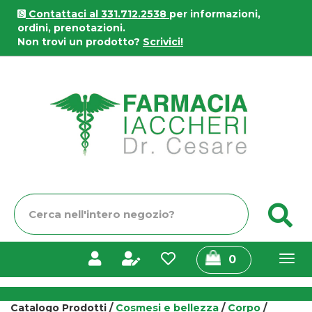
Passa
Contattaci al 331.712.2538
per informazioni,
al
ordini, prenotazioni.
contenuto
Non trovi un prodotto?
Scrivici!
principale
Farmacia
Iaccheri
Cerca
C
Prodotto
prodotti
0
inseriti
Catalogo Prodotti /
Cosmesi e bellezza
/
Corpo
/