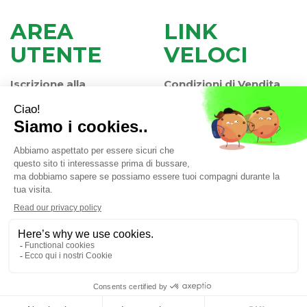
AREA
LINK
UTENTE
VELOCI
Iscrizione alla
Condizioni di Vendita
Newsletter
Modalità di Pagamento
Contatti
Modalità di Spedizione
Informativa Privacy
e Ritiro
Farmacia Iaccheri Srl
- Strada stat. Romea 127 30015
Valli di Chioggia (VE)
info@farmaciaiaccheri.it
|
Tel.: 041 499570
| P.Iva:
04025840275 | Numero R.E.A.: VE-358876
Powered by
Prenofa