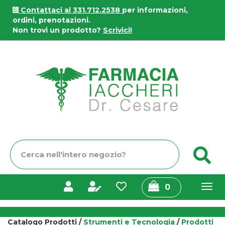
Passa
Contattaci al 331.712.2538
per informazioni,
al
ordini, prenotazioni.
contenuto
Non trovi un prodotto?
Scrivici!
principale
Farmacia
Iaccheri
Cerca
C
Prodotto
prodotti
0
inseriti
Catalogo Prodotti /
Strumenti e Tecnologia
/
Prodotti