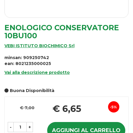
ENOLOGICO CONSERVATORE
10BU100
VEBI ISTITUTO BIOCHIMICO Srl
minsan: 909250742
ean: 8021235000025
Vai alla descrizione prodotto
Buona Disponibilità
Pr
€ 6,65
5%
€ 7,00
Sconto
sc
del
-
+
AGGIUNGI AL CARRELLO