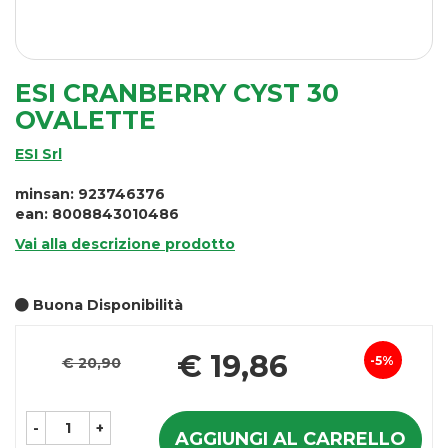
ESI CRANBERRY CYST 30
OVALETTE
ESI Srl
minsan: 923746376
ean: 8008843010486
Vai alla descrizione prodotto
Buona Disponibilità
Pr
€ 19,86
5%
€ 20,90
Sconto
sc
del
-
+
AGGIUNGI AL CARRELLO