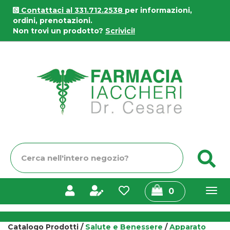
Passa
Contattaci al 331.712.2538
per informazioni,
al
ordini, prenotazioni.
contenuto
Non trovi un prodotto?
Scrivici!
principale
Farmacia
Iaccheri
Cerca
C
Prodotto
prodotti
0
inseriti
Catalogo Prodotti /
Salute e Benessere
/
Apparato