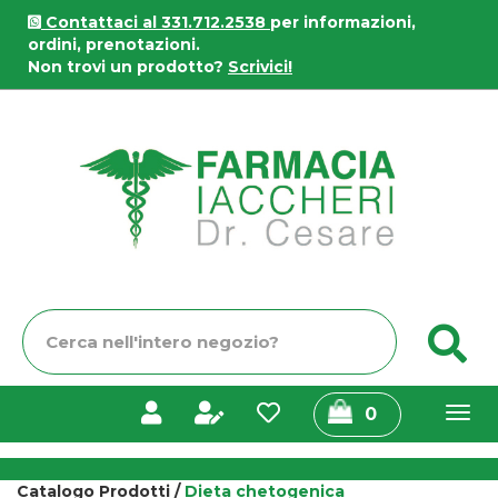
Passa
Contattaci al 331.712.2538
per informazioni,
al
ordini, prenotazioni.
contenuto
Non trovi un prodotto?
Scrivici!
principale
Farmacia
Iaccheri
Cerca
C
Prodotto
prodotti
0
inseriti
Catalogo Prodotti /
Dieta chetogenica