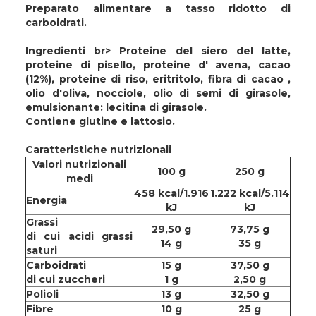
Preparato alimentare a tasso ridotto di
carboidrati.
Ingredienti
br> Proteine del siero del
latte
,
proteine di pisello, proteine d'
avena
, cacao
(12%), proteine di riso, eritritolo, fibra di cacao ,
olio d'oliva,
nocciole
, olio di semi di girasole,
emulsionante: lecitina di girasole.
Contiene
glutine
e
lattosio
.
Caratteristiche nutrizionali
Valori nutrizionali
100 g
250 g
medi
458 kcal/1.916
1.222 kcal/5.114
Energia
kJ
kJ
Grassi
29,50 g
73,75 g
di cui acidi grassi
14 g
35 g
saturi
Carboidrati
15 g
37,50 g
di cui zuccheri
1 g
2,50 g
Polioli
13 g
32,50 g
Fibre
10 g
25 g