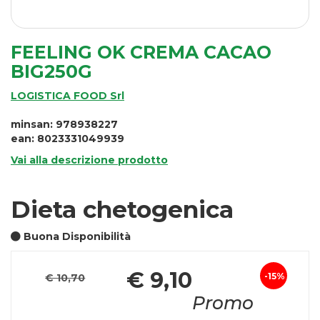
FEELING OK CREMA CACAO
BIG250G
LOGISTICA FOOD Srl
minsan: 978938227
ean: 8023331049939
Vai alla descrizione prodotto
Dieta chetogenica
Buona Disponibilità
Pre
€ 9,10
15%
€ 10,70
Sconto
sco
Promo