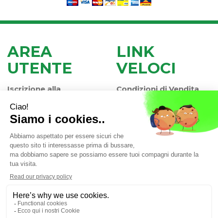
AREA
LINK
UTENTE
VELOCI
Iscrizione alla
Condizioni di Vendita
Newsletter
Modalità di Pagamento
Contatti
Modalità di Spedizione
Informativa Privacy
e Ritiro
Farmacia Iaccheri Srl
- Strada stat. Romea 127 30015
Valli di Chioggia (VE)
info@farmaciaiaccheri.it
|
Tel.: 041 499570
| P.Iva:
04025840275 | Numero R.E.A.: VE-358876