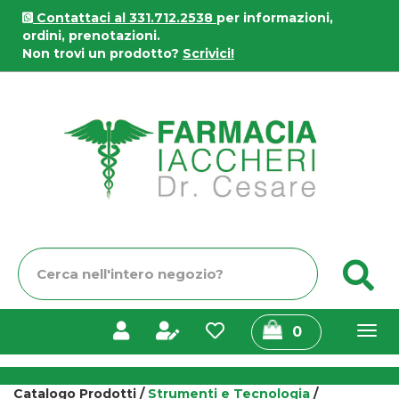
Passa
Contattaci al 331.712.2538
per informazioni,
al
ordini, prenotazioni.
contenuto
Non trovi un prodotto?
Scrivici!
principale
Farmacia
Iaccheri
Cerca
C
Prodotto
prodotti
0
inseriti
Catalogo Prodotti /
Strumenti e Tecnologia
/