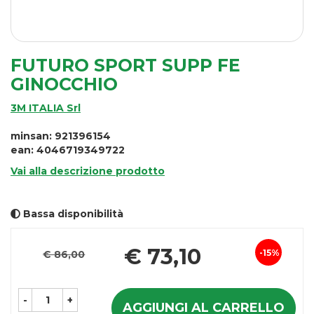
FUTURO SPORT SUPP FE
GINOCCHIO
3M ITALIA Srl
minsan: 921396154
ean: 4046719349722
Vai alla descrizione prodotto
Bassa disponibilità
Pr
€ 73,10
15%
€ 86,00
Sconto
sc
del
-
+
AGGIUNGI AL CARRELLO