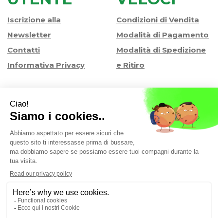
Iscrizione alla
Condizioni di Vendita
Newsletter
Modalità di Pagamento
Contatti
Modalità di Spedizione
Informativa Privacy
e Ritiro
Farmacia Iaccheri Srl
- Strada stat. Romea 127 30015
Valli di Chioggia (VE)
info@farmaciaiaccheri.it
|
Tel.: 041 499570
| P.Iva:
04025840275 | Numero R.E.A.: VE-358876
Powered by
Prenofa
Web Design
Fulcri srl