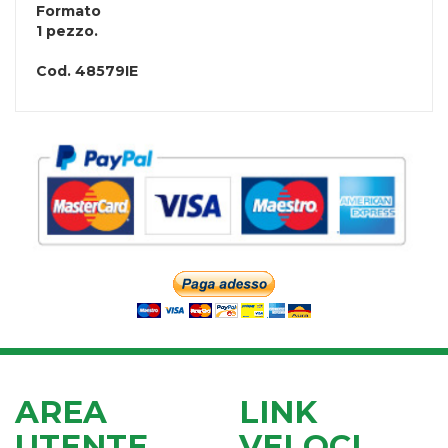
Formato
1 pezzo.
Cod.
48579IE
AREA
LINK
UTENTE
VELOCI