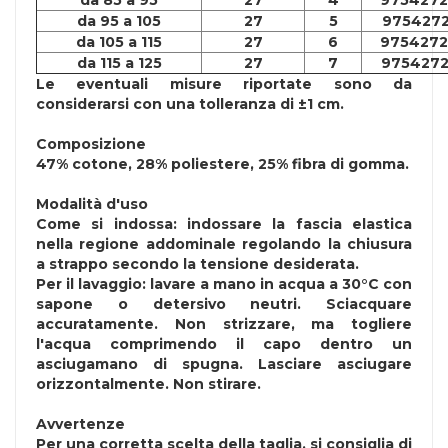
da 85 a 95
27
4
9754272
da 95 a 105
27
5
9754272
da 105 a 115
27
6
9754272
da 115 a 125
27
7
9754272
Le eventuali misure riportate sono da
considerarsi con una tolleranza di ±1 cm.
Composizione
47% cotone, 28% poliestere, 25% fibra di gomma.
Modalità d'uso
Come si indossa: indossare la fascia elastica
nella regione addominale regolando la chiusura
a strappo secondo la tensione desiderata.
Per il lavaggio: lavare a mano in acqua a 30°C con
sapone o detersivo neutri. Sciacquare
accuratamente. Non strizzare, ma togliere
l'acqua comprimendo il capo dentro un
asciugamano di spugna. Lasciare asciugare
orizzontalmente. Non stirare.
Avvertenze
Per una corretta scelta della taglia, si consiglia di