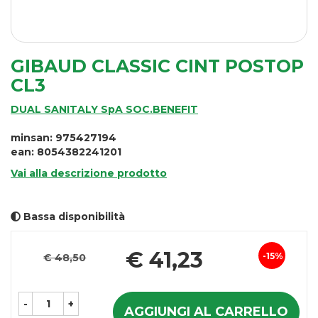
GIBAUD CLASSIC CINT POSTOP
CL3
DUAL SANITALY SpA SOC.BENEFIT
minsan: 975427194
ean: 8054382241201
Vai alla descrizione prodotto
Bassa disponibilità
Pr
€ 41,23
15%
€ 48,50
Sconto
sc
del
-
+
AGGIUNGI AL CARRELLO