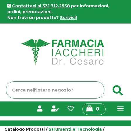
Passa
Contattaci al 331.712.2538
per informazioni,
al
ordini, prenotazioni.
contenuto
Non trovi un prodotto?
Scrivici!
principale
Farmacia
Iaccheri
Cerca
C
Prodotto
prodotti
0
inseriti
Catalogo Prodotti /
Strumenti e Tecnologia
/