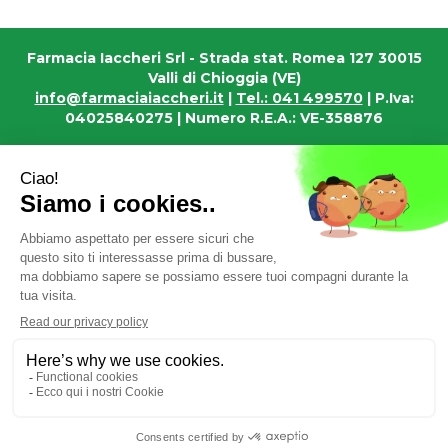
Farmacia Iaccheri Srl
- Strada stat. Romea 127 30015
Valli di Chioggia (VE)
info@farmaciaiaccheri.it
|
Tel.: 041 499570
| P.Iva:
04025840275 | Numero R.E.A.: VE-358876
Powered by
Prenofa
Web Design
Fulcri srl