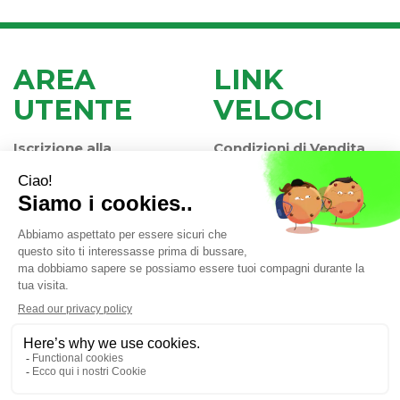
AREA
LINK
UTENTE
VELOCI
Iscrizione alla
Condizioni di Vendita
Newsletter
Modalità di Pagamento
Contatti
Modalità di Spedizione
Informativa Privacy
e Ritiro
Farmacia Iaccheri Srl
- Strada stat. Romea 127 30015
Valli di Chioggia (VE)
info@farmaciaiaccheri.it
|
Tel.: 041 499570
| P.Iva:
04025840275 | Numero R.E.A.: VE-358876