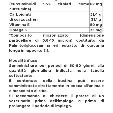
(curcuminoidi 95% titolati come
67 mg
curcumina)
Carboidrati
51,4 g
di cui zuccheri
31,1 g
Vitamina E
50 mg
Omega 3
35 mg
*Composito micronizzato (dimensione
particellare di 0,6-10 micron) costituito da
Palmitoilglucosamina ed estratto di curcuma
longa in rapporto 2:1.
Modalità d'uso
Somministrare per periodi di 60-90 giorni, alla
quantità giornaliera indicata nella tabella
sottostante.
Il contenuto della bustina può essere
somministrato direttamente in bocca all'animale
o mescolato al cibo.
Si raccomanda di chiedere il parere di un
veterinario prima dell'impiego o prima di
prolungare il periodo di impiego.