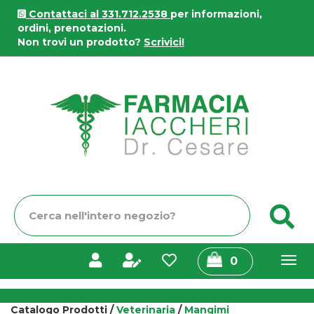
Passa
Contattaci al 331.712.2538
per informazioni,
al
ordini, prenotazioni.
contenuto
Non trovi un prodotto?
Scrivici!
principale
Farmacia
Iaccheri
Cerca
C
Prodotto
prodotti
0
inseriti
Catalogo Prodotti /
Veterinaria
/
Mangimi