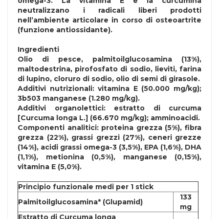
omega-3. La vitamina E e la curcumina
neutralizzano i radicali liberi prodotti
nell’ambiente articolare in corso di osteoartrite
(funzione antiossidante).
Ingredienti
Olio di pesce, palmitoilglucosamina (13%),
maltodestrina, pirofosfato di sodio, lieviti, farina
di lupino, cloruro di sodio, olio di semi di girasole.
Additivi nutrizionali: vitamina E (50.000 mg/kg);
3b503 manganese (1.280 mg/kg).
Additivi organolettici: estratto di curcuma
[Curcuma longa L.] (66.670 mg/kg); amminoacidi.
Componenti analitici: proteina grezza (5%), fibra
grezza (22%), grassi grezzi (27%), ceneri grezze
(14%), acidi grassi omega-3 (3,5%), EPA (1,6%), DHA
(1,1%), metionina (0,5%), manganese (0,15%),
vitamina E (5,0%).
Principio funzionale medi per 1 stick
133
Palmitoilglucosamina* (Glupamid)
mg
Estratto di Curcuma longa