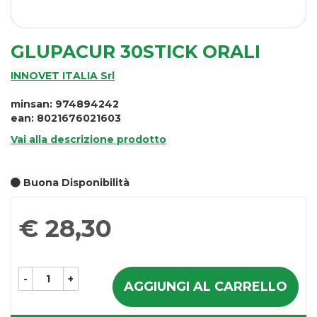
GLUPACUR 30STICK ORALI
INNOVET ITALIA Srl
minsan: 974894242
ean: 8021676021603
Vai alla descrizione prodotto
Buona Disponibilità
Prezzo
€ 28,30
-
+
AGGIUNGI AL CARRELLO