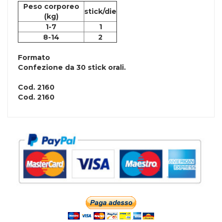
Peso corporeo
stick/die
(kg)
1-7
1
8-14
2
Formato
Confezione da 30 stick orali.
Cod.
2160
Cod.
2160