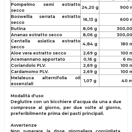
Pompelmo semi estratto
24,20 g
900 
secco
Boswellia serrata estratto
16,13 g
600 
secco
Rutina
8,06 g
300,0
Ananas estratto secco
8,06 g
300,0
Centella asiatica estratto
4,84 g
180 
secco
Aloe vera estratto secco
2,69 g
100 
Acemannano apportato
0,16 g
6 m
Coriandolo PLV.
2,69 g
100 
Cardamomo PLV.
2,69 g
100 
Melaleuca alternifolia oli
1,07 g
40 
essenziali
Modalità d'uso
Deglutire con un bicchiere d’acqua da una a due
compresse al giorno, per due volte al giorno,
preferibilmente prima dei pasti principali.
Avvertenze
Non superare la dose giornaliera consigliata.