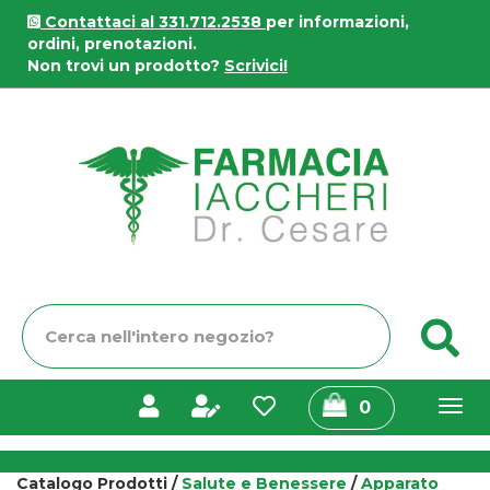
Passa
Contattaci al 331.712.2538
per informazioni,
al
ordini, prenotazioni.
contenuto
Non trovi un prodotto?
Scrivici!
principale
Farmacia
Iaccheri
Cerca
C
Prodotto
prodotti
0
inseriti
Catalogo Prodotti /
Salute e Benessere
/
Apparato