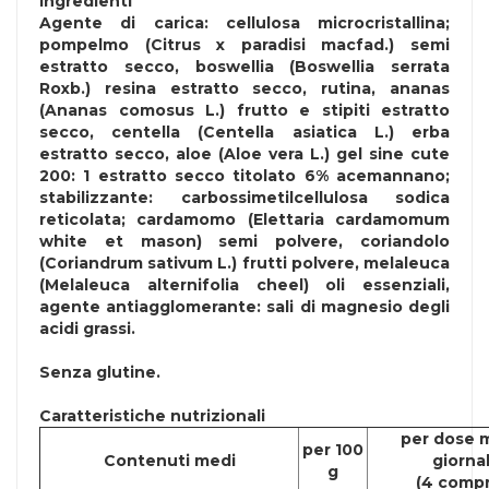
Ingredienti
Agente di carica: cellulosa microcristallina;
pompelmo (Citrus x paradisi macfad.) semi
estratto secco, boswellia (Boswellia serrata
Roxb.) resina estratto secco, rutina, ananas
(Ananas comosus L.) frutto e stipiti estratto
secco, centella (Centella asiatica L.) erba
estratto secco, aloe (Aloe vera L.) gel sine cute
200: 1 estratto secco titolato 6% acemannano;
stabilizzante: carbossimetilcellulosa sodica
reticolata; cardamomo (Elettaria cardamomum
white et mason) semi polvere, coriandolo
(Coriandrum sativum L.) frutti polvere, melaleuca
(Melaleuca alternifolia cheel) oli essenziali,
agente antiagglomerante: sali di magnesio degli
acidi grassi.
Senza
glutine
.
Caratteristiche nutrizionali
per dose 
per 100
Contenuti medi
giornal
g
(4 comp