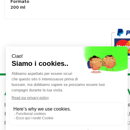
Formato
200 ml
AREA UTENTE
LINK 
Iscrizione alla Newsletter
Condizioni 
Contatti
Modalità d
Informativa Privacy
Modalità di 