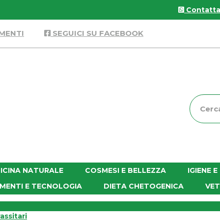
Contattac
MENTI
SEGUICI SU FACEBOOK
Cerca
Prodott
ICINA NATURALE
COSMESI E BELLEZZA
IGIENE 
MENTI E TECNOLOGIA
DIETA CHETOGENICA
VET
assitari