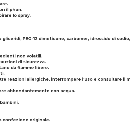
are.
on il phon.
irare lo spray.
rico gliceridi, PEG-12 dimeticone, carbomer, idrossido di so
dienti non volatili.
auzioni di sicurezza.
ntano da fiamme libere.
ti.
re reazioni allergiche, interrompere l'uso e consultare il 
cquare abbondantemente con acqua.
 bambini.
a confezione originale.