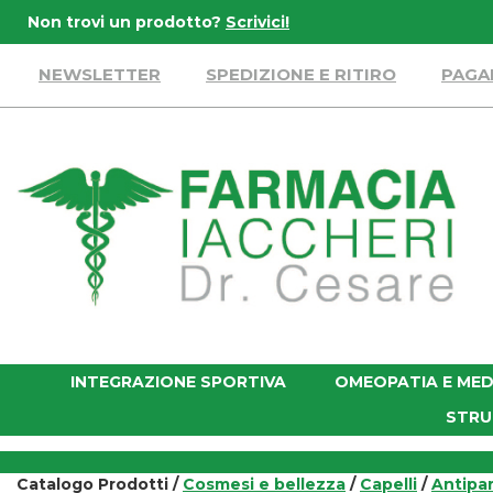
Passa
Non trovi un prodotto?
Scrivici!
al
contenuto
NEWSLETTER
SPEDIZIONE E RITIRO
PAGA
principale
Farmacia
Iaccheri
INTEGRAZIONE SPORTIVA
OMEOPATIA E MED
STRU
Catalogo Prodotti /
Cosmesi e bellezza
/
Capelli
/
Antipar