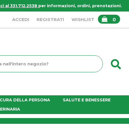
i al 331.712.2538
per informazioni, ordini, prenotazioni.
ARTICOLI
ACCEDI
REGISTRATI
WISHLIST
0
INSERITI
C
o
E CURA DELLA PERSONA
SALUTE E BENESSERE
ERINARIA