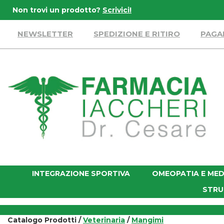
Passa
Non trovi un prodotto?
Scrivici!
al
contenuto
NEWSLETTER
SPEDIZIONE E RITIRO
PAGA
principale
Farmacia
Iaccheri
INTEGRAZIONE SPORTIVA
OMEOPATIA E MED
STRU
Catalogo Prodotti /
Veterinaria
/
Mangimi