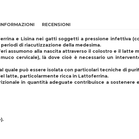
 INFORMAZIONI
RECENSIONI
ferrina e Lisina nei gatti soggetti a pressione infettiva 
i periodi di riacutizzazione della medesima.
i assumono alla nascita attraverso il colostro e il latte m
a, muco cervicale), là dove cioè è necessario un interven
 quale può essere isolata con particolari tecniche di puri
l latte, particolarmente ricca in Lattoferrina.
trizionale in quantità adeguate contribuisce a sostenere e
).