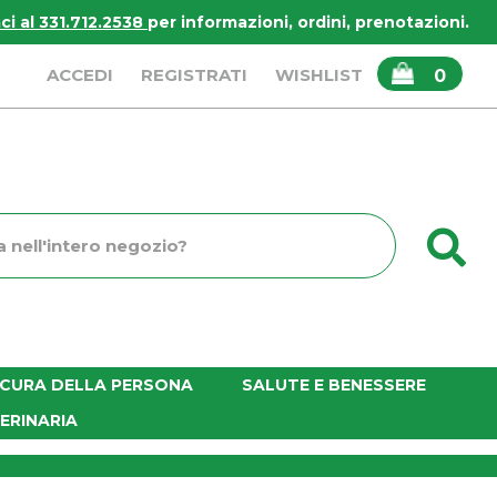
i al 331.712.2538
per informazioni, ordini, prenotazioni.
ARTICOLI
ACCEDI
REGISTRATI
WISHLIST
0
INSERITI
C
o
E CURA DELLA PERSONA
SALUTE E BENESSERE
ERINARIA