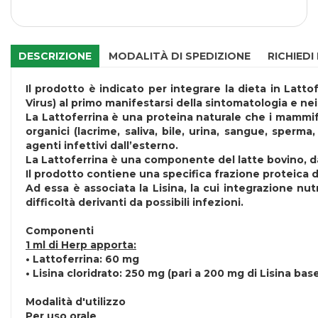
DESCRIZIONE
MODALITÀ DI SPEDIZIONE
RICHIEDI
Il prodotto è indicato per integrare la dieta in Latto
Virus) al primo manifestarsi della sintomatologia e ne
La Lattoferrina è una proteina naturale che i mammifer
organici (lacrime, saliva, bile, urina, sangue, sperm
agenti infettivi dall’esterno.
La Lattoferrina è una componente del latte bovino, dal
Il prodotto contiene una specifica frazione proteica de
Ad essa è associata la Lisina, la cui integrazione nu
difficoltà derivanti da possibili infezioni.
Componenti
1 ml di Herp apporta:
• Lattoferrina: 60 mg
• Lisina cloridrato: 250 mg (pari a 200 mg di Lisina base
Modalità d'utilizzo
Per uso orale