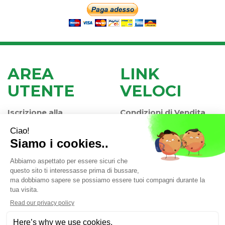
AREA
LINK
UTENTE
VELOCI
Iscrizione alla
Condizioni di Vendita
Newsletter
Modalità di Pagamento
Contatti
Modalità di Spedizione
Informativa Privacy
e Ritiro
Farmacia Iaccheri Srl
- Strada stat. Romea 127 30015
Valli di Chioggia (VE)