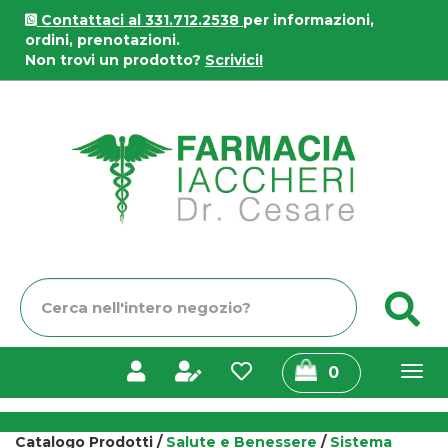
Passa
Contattaci al 331.712.2538
per informazioni,
al
ordini, prenotazioni.
contenuto
Non trovi un prodotto?
Scrivici!
principale
Farmacia
Iaccheri
Cerca
C
Prodotto
prodotti
0
inseriti
Catalogo Prodotti /
Salute e Benessere
/
Sistema