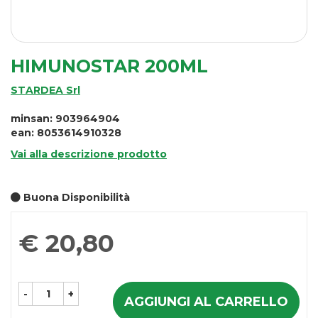
HIMUNOSTAR 200ML
STARDEA Srl
minsan: 903964904
ean: 8053614910328
Vai alla descrizione prodotto
Buona Disponibilità
Prezzo
€ 20,80
-
+
AGGIUNGI AL CARRELLO