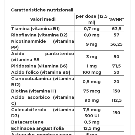
Caratteristiche nutrizionali
per dose (12,5
Valori medi
%VNR*
ml)
Tiamina (vitamina B1)
0,7 mg
63,5
Riboflavina (vitamina B2)
0,8 mg
57
Nicotinammide (vitamina
9 mg
56,25
PP)
Acido pantotenico
3 mg
50
(vitamina B5
Piridossina (vitamina B6)
1 mg
71,5
Acido folico (vitamina B9)
100 mcg
50
Cianocobalamina (vitamina
0,5 mcg
20
B12)
Biotina (vitamina H)
75 mcg
150
Acido ascorbico (vitamina
90 mg
112,5
C)
Colecalciferolo (vitamina
7,5 mcg
150
D3)
300 UI
Betacarotene
0,5 mg
Echinacea angustifolia
12,5 mg
Astragalus membranaceus
5 mg