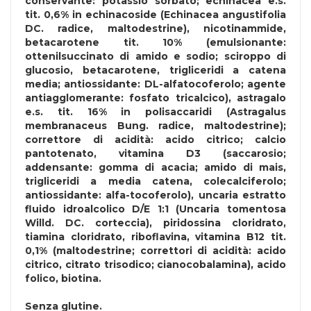
conservante: potassio sorbato; echinacea e.s.
tit. 0,6% in echinacoside (Echinacea angustifolia
DC. radice, maltodestrine), nicotinammide,
betacarotene tit. 10% (emulsionante:
ottenilsuccinato di amido e sodio; sciroppo di
glucosio, betacarotene, trigliceridi a catena
media; antiossidante: DL-alfatocoferolo; agente
antiagglomerante: fosfato tricalcico), astragalo
e.s. tit. 16% in polisaccaridi (Astragalus
membranaceus Bung. radice, maltodestrine);
correttore di acidità: acido citrico; calcio
pantotenato, vitamina D3 (saccarosio;
addensante: gomma di acacia; amido di mais,
trigliceridi a media catena, colecalciferolo;
antiossidante: alfa-tocoferolo), uncaria estratto
fluido idroalcolico D/E 1:1 (Uncaria tomentosa
Willd. DC. corteccia), piridossina cloridrato,
tiamina cloridrato, riboflavina, vitamina B12 tit.
0,1% (maltodestrine; correttori di acidità: acido
citrico, citrato trisodico; cianocobalamina), acido
folico, biotina.
Senza
glutine
.