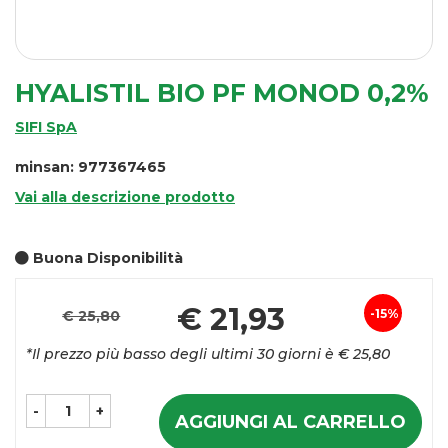
HYALISTIL BIO PF MONOD 0,2%
SIFI SpA
minsan: 977367465
Vai alla descrizione prodotto
Buona Disponibilità
Pr
€ 21,93
15%
€ 25,80
Sconto
sc
*Il prezzo più basso degli ultimi 30 giorni è € 25,80
del
-
+
AGGIUNGI AL CARRELLO