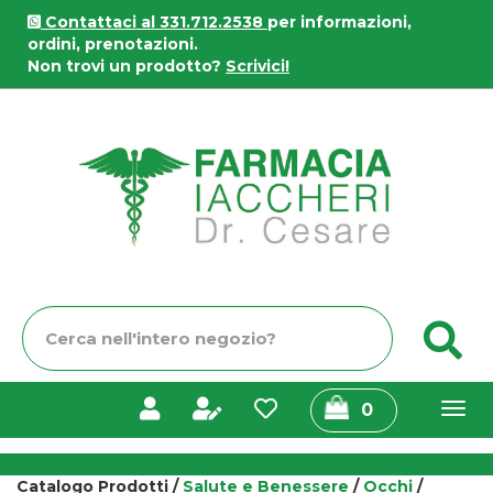
Passa
Contattaci al 331.712.2538
per informazioni,
al
ordini, prenotazioni.
contenuto
Non trovi un prodotto?
Scrivici!
principale
Farmacia
Iaccheri
Cerca
C
Prodotto
prodotti
0
inseriti
Catalogo Prodotti /
Salute e Benessere
/
Occhi
/