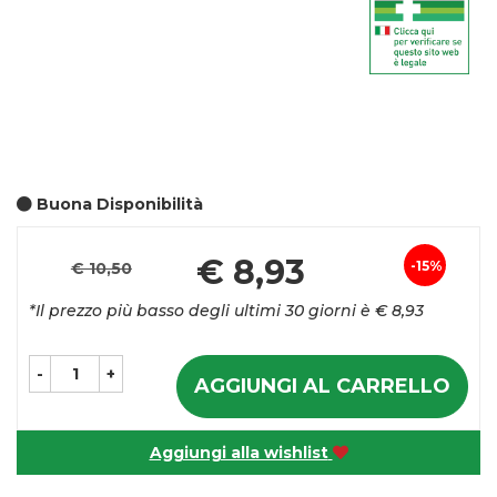
Buona Disponibilità
Pr
€ 8,93
15%
€ 10,50
Sconto
sc
*Il prezzo più basso degli ultimi 30 giorni è € 8,93
del
-
+
AGGIUNGI AL CARRELLO
Aggiungi alla wishlist