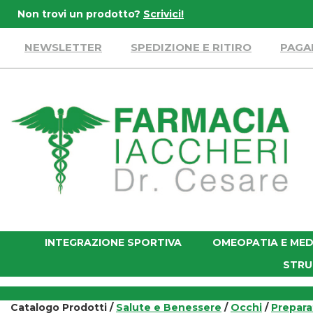
Passa
Non trovi un prodotto?
Scrivici!
al
contenuto
NEWSLETTER
SPEDIZIONE E RITIRO
PAGA
principale
Farmacia
Iaccheri
INTEGRAZIONE SPORTIVA
OMEOPATIA E MED
STRU
Catalogo Prodotti /
Salute e Benessere
/
Occhi
/
Prepara