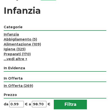
Infanzia
Categorie
Infanzia
Abbigliamento
(5)
Alimentazione
(109)
Igiene
(325)
Preparati
(170)
...vedi altre +
In Evidenza
In Offerta
In Offerta
(269)
Prezzo
filtra
filtra
da
€
a
€
da
a