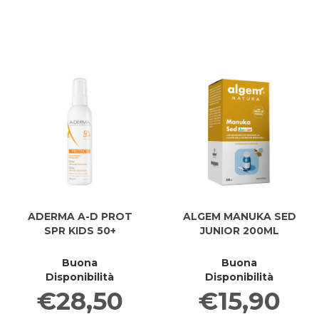
KIDS
KIDS
6FL
6FL
15ML al
15ML
carrello
ADERMA A-D PROT
ALGEM MANUKA SED
SPR KIDS 50+
JUNIOR 200ML
Buona
Buona
Disponibilità
Disponibilità
€28,50
€15,90