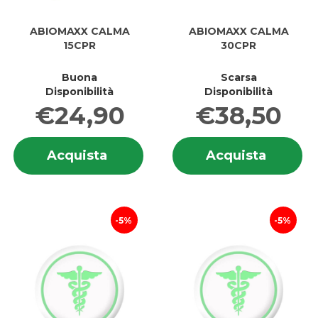
ABIOMAXX CALMA
ABIOMAXX CALMA
15CPR
30CPR
Buona
Scarsa
Disponibilità
Disponibilità
€24,90
€38,50
Informazioni
In
Acquista ABIOMAXX
Acquis
Acquista
Acquista
su ABIOMAXX
su
CALMA
CALMA
CALMA
C
15CPR al
30CPR 
15CPR
3
carrello
carrell
5%
5%