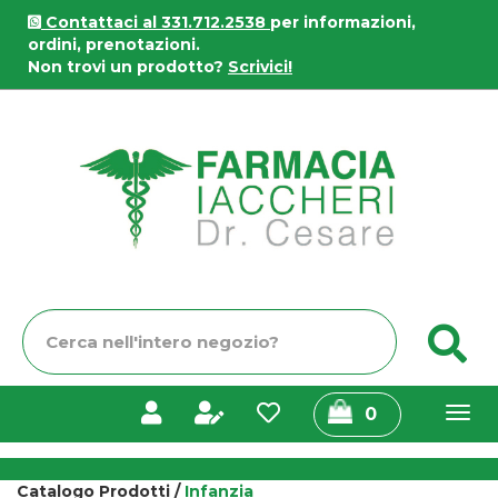
Passa
Contattaci al 331.712.2538
per informazioni,
al
ordini, prenotazioni.
contenuto
Non trovi un prodotto?
Scrivici!
principale
Farmacia
Iaccheri
Cerca
C
Prodotto
prodotti
0
inseriti
Catalogo Prodotti /
Infanzia