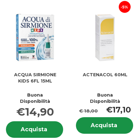
BABY al
SPF50 a
BABY
SP
5%
carrello
carrell
ACQUA SIRMIONE
ACTENACOL 60ML
KIDS 6FL 15ML
Buona
Buona
Disponibilità
Disponibilità
€17,10
€14,90
€ 18,00
In
Informazioni
Acquis
Acquista
s
Acquista ACQUA
Acquista
su ACQUA
60ML a
6
SIRMIONE
SIRMIONE
carrell