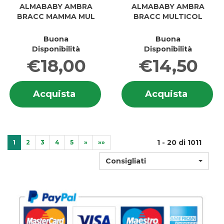
ALMABABY AMBRA
ALMABABY AMBRA
BRACC MAMMA MUL
BRACC MULTICOL
Buona
Buona
Disponibilità
Disponibilità
€18,00
€14,50
Informazioni
In
Acquista ALMABABY
Acquis
Acquista
Acquista
su ALMABABY
s
AMBRA
AMBRA
AMBRA
A
BRACC
BRACC
BRACC
B
MAMMA
MULTIC
MAMMA
M
MUL al
carrell
MUL
carrello
1 - 20 di 1011
1
2
3
4
5
»
»»
Consigliati