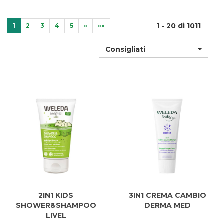
1 - 20 di 1011
1
2
3
4
5
»
»»
Consigliati
2IN1 KIDS
3IN1 CREMA CAMBIO
SHOWER&SHAMPOO
DERMA MED
LIVEL