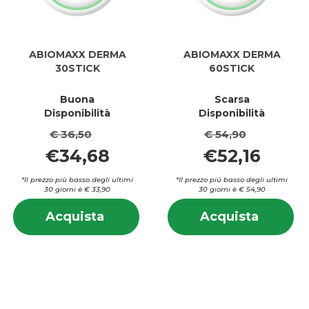
ABIOMAXX DERMA
ABIOMAXX DERMA
30STICK
60STICK
Buona
Scarsa
Disponibilità
Disponibilità
€ 36,50
€ 54,90
€34,68
€52,16
*Il prezzo più basso degli ultimi
*Il prezzo più basso degli ultimi
30 giorni è € 33,90
30 giorni è € 54,90
Informazioni
In
Acquista ABIOMAXX
Acquis
Acquista
Acquista
su ABIOMAXX
su
DERMA
DERMA
DERMA
D
30STICK al
60STIC
30STICK
60
carrello
carrell