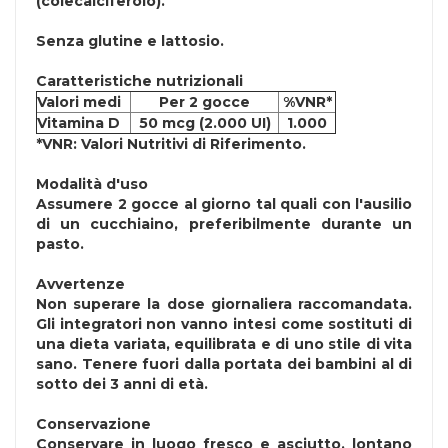
(colecalciferolo).
Senza
glutine
e
lattosio
.
Caratteristiche nutrizionali
Valori medi
Per 2 gocce
%VNR*
Vitamina D
50 mcg (2.000 UI)
1.000
*VNR: Valori Nutritivi di Riferimento.
Modalità d'uso
Assumere 2 gocce al giorno tal quali con l'ausilio
di un cucchiaino, preferibilmente durante un
pasto.
Avvertenze
Non superare la dose giornaliera raccomandata.
Gli integratori non vanno intesi come sostituti di
una dieta variata, equilibrata e di uno stile di vita
sano. Tenere fuori dalla portata dei bambini al di
sotto dei 3 anni di età.
Conservazione
Conservare in luogo fresco e asciutto, lontano