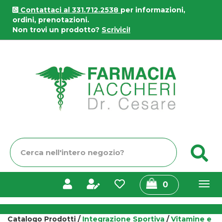
Passa
Contattaci al 331.712.2538
per informazioni,
al
ordini, prenotazioni.
contenuto
Non trovi un prodotto?
Scrivici!
principale
Farmacia
Iaccheri
Cerca
C
Prodotto
prodotti
0
inseriti
Catalogo Prodotti /
Integrazione Sportiva
/
Vitamine e