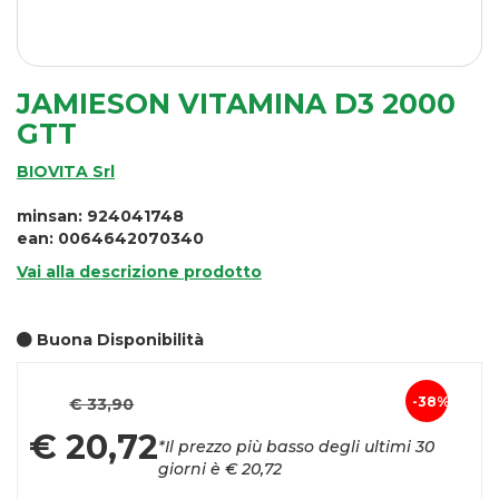
JAMIESON VITAMINA D3 2000
GTT
BIOVITA Srl
minsan: 924041748
ean: 0064642070340
Vai alla descrizione prodotto
Buona Disponibilità
Prezzo
38%
€ 33,90
Sconto
scontato
€ 20,72
*Il prezzo più basso degli ultimi 30
del
giorni è € 20,72