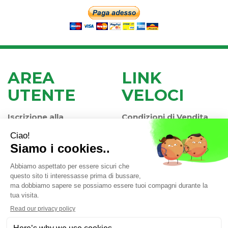
AREA
LINK
UTENTE
VELOCI
Iscrizione alla
Condizioni di Vendita
Newsletter
Modalità di Pagamento
Contatti
Modalità di Spedizione
Informativa Privacy
e Ritiro
Farmacia Iaccheri Srl
- Strada stat. Romea 127 30015