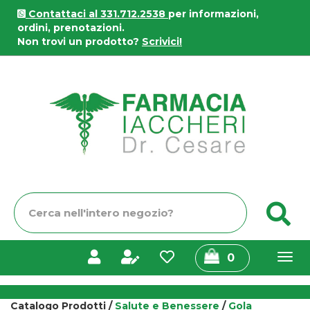
Passa
Contattaci al 331.712.2538
per informazioni,
al
ordini, prenotazioni.
contenuto
Non trovi un prodotto?
Scrivici!
principale
Farmacia
Iaccheri
Cerca
C
Prodotto
prodotti
0
inseriti
Catalogo Prodotti /
Salute e Benessere
/
Gola