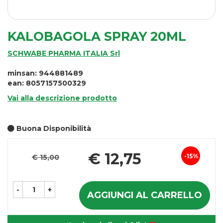
KALOBAGOLA SPRAY 20ML
SCHWABE PHARMA ITALIA Srl
minsan: 944881489
ean: 8057157500329
Vai alla descrizione prodotto
Buona Disponibilità
Pr
€ 12,75
15%
€ 15,00
Sconto
sc
del
-
+
AGGIUNGI AL CARRELLO