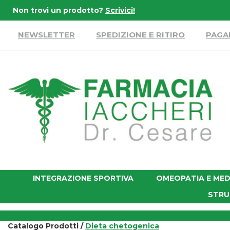
Passa
Non trovi un prodotto?
Scrivici!
al
contenuto
NEWSLETTER
SPEDIZIONE E RITIRO
PAGA
principale
Farmacia
Iaccheri
INTEGRAZIONE SPORTIVA
OMEOPATIA E MED
STRU
Catalogo Prodotti /
Dieta chetogenica