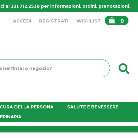
i al 331.712.2538
per informazioni, ordini, prenotazioni.
ARTICOLI
ACCEDI
REGISTRATI
WISHLIST
0
INSERITI
C
o
E CURA DELLA PERSONA
SALUTE E BENESSERE
ERINARIA