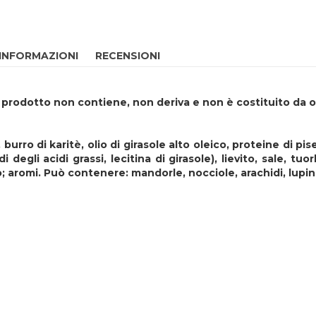
 INFORMAZIONI
RECENSIONI
Il prodotto non contiene, non deriva e non è costituito da
urro di karitè, olio di girasole alto oleico, proteine di pis
egli acidi grassi, lecitina di girasole), lievito, sale, tu
; aromi. Può contenere: mandorle, nocciole, arachidi, lupini