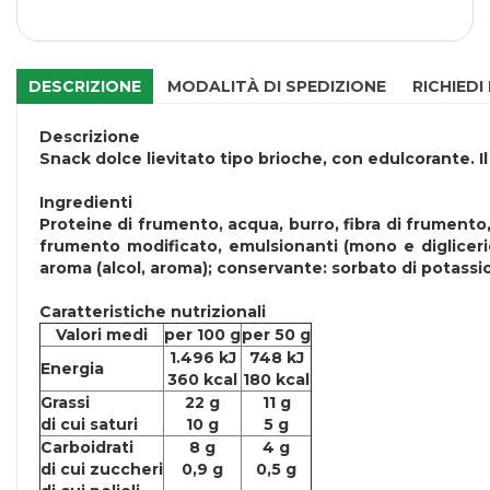
DESCRIZIONE
MODALITÀ DI SPEDIZIONE
RICHIEDI
Descrizione
Snack dolce lievitato tipo brioche, con edulcorante. 
Ingredienti
Proteine di frumento, acqua, burro, fibra di frumento, b
frumento modificato, emulsionanti (mono e digliceridi d
aroma (alcol, aroma); conservante: sorbato di potassio
Caratteristiche nutrizionali
Valori medi
per 100 g
per 50 g
1.496 kJ
748 kJ
Energia
360 kcal
180 kcal
Grassi
22 g
11 g
di cui saturi
10 g
5 g
Carboidrati
8 g
4 g
di cui zuccheri
0,9 g
0,5 g