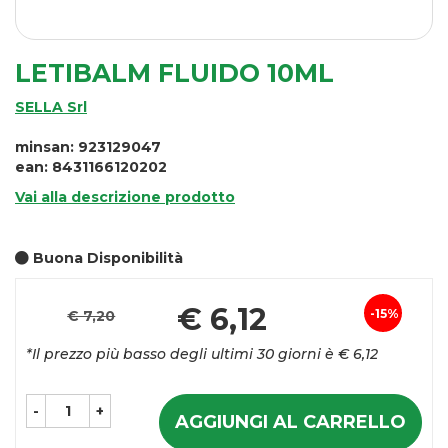
LETIBALM FLUIDO 10ML
SELLA Srl
minsan: 923129047
ean: 8431166120202
Vai alla descrizione prodotto
Buona Disponibilità
Pre
€ 6,12
15%
€ 7,20
Sconto
sco
*Il prezzo più basso degli ultimi 30 giorni è € 6,12
del
-
+
AGGIUNGI AL CARRELLO