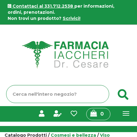
Passa
Contattaci al 331.712.2538
per informazioni,
al
ordini, prenotazioni.
contenuto
Non trovi un prodotto?
Scrivici!
principale
Farmacia
Iaccheri
Cerca
C
Prodotto
prodotti
0
inseriti
Catalogo Prodotti /
Cosmesi e bellezza
/
Viso