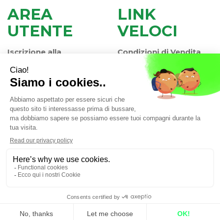
AREA
LINK
UTENTE
VELOCI
Iscrizione alla
Condizioni di Vendita
Newsletter
Modalità di Pagamento
Contatti
Modalità di Spedizione
Informativa Privacy
e Ritiro
Farmacia Iaccheri Srl
- Strada stat. Romea 127 30015
Valli di Chioggia (VE)
info@farmaciaiaccheri.it
|
Tel.: 041 499570
| P.Iva:
04025840275 | Numero R.E.A.: VE-358876
Powered by
Prenofa
Web Design
Fulcri srl