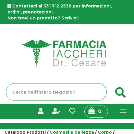
Passa
Contattaci al 331.712.2538
per informazioni,
al
ordini, prenotazioni.
contenuto
Non trovi un prodotto?
Scrivici!
principale
Farmacia
Iaccheri
Cerca
C
Prodotto
prodotti
0
inseriti
Catalogo Prodotti /
Cosmesi e bellezza
/
Corpo
/