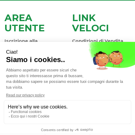
AREA
LINK
UTENTE
VELOCI
Iscrizione alla
Condizioni di Vendita
Newsletter
Modalità di Pagamento
Contatti
Modalità di Spedizione
Informativa Privacy
e Ritiro
Farmacia Iaccheri Srl
- Strada stat. Romea 127 30015
Valli di Chioggia (VE)
info@farmaciaiaccheri.it
|
Tel.: 041 499570
| P.Iva:
04025840275 | Numero R.E.A.: VE-358876
Powered by
Prenofa