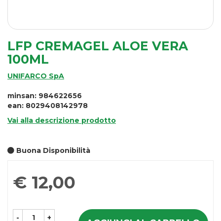
LFP CREMAGEL ALOE VERA
100ML
UNIFARCO SpA
minsan: 984622656
ean: 8029408142978
Vai alla descrizione prodotto
Buona Disponibilità
Prezzo
€ 12,00
-
+