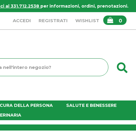
i al 331.712.2538
per informazioni, ordini, prenotazioni.
ARTICOLI
ACCEDI
REGISTRATI
WISHLIST
0
INSERITI
C
o
E CURA DELLA PERSONA
SALUTE E BENESSERE
ERINARIA