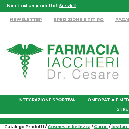
Passa
Non trovi un prodotto?
Scrivici!
al
contenuto
NEWSLETTER
SPEDIZIONE E RITIRO
PAGA
principale
Farmacia
Iaccheri
INTEGRAZIONE SPORTIVA
OMEOPATIA E MED
STRU
Catalogo Prodotti /
Cosmesi e bellezza
/
Corpo
/
Idratant