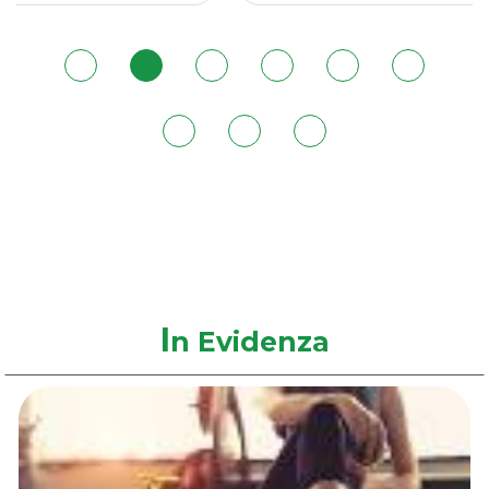
180ML al
wishlist
180ML
carrello
I
n Evidenza