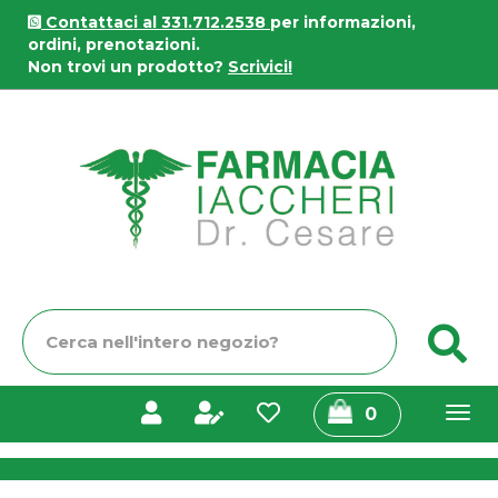
Passa
Contattaci al 331.712.2538
per informazioni,
al
ordini, prenotazioni.
contenuto
Non trovi un prodotto?
Scrivici!
principale
Farmacia
Iaccheri
Cerca
C
Prodotto
prodotti
0
inseriti