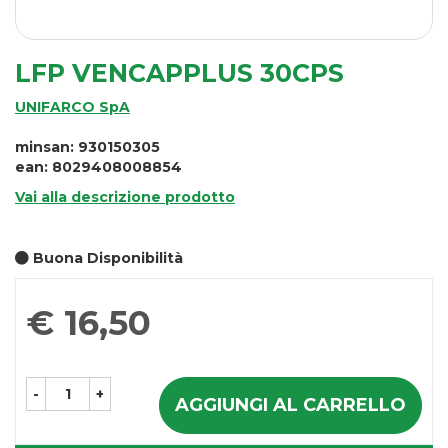
LFP VENCAPPLUS 30CPS
UNIFARCO SpA
minsan: 930150305
ean: 8029408008854
Vai alla descrizione prodotto
Buona Disponibilità
Prezzo
€ 16,50
-
+
AGGIUNGI AL CARRELLO