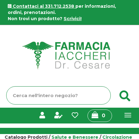
Passa
Contattaci al 331.712.2538
per informazioni,
al
ordini, prenotazioni.
contenuto
Non trovi un prodotto?
Scrivici!
principale
Farmacia
Iaccheri
Cerca
C
Prodotto
prodotti
0
inseriti
Catalogo Prodotti /
Salute e Benessere
/
Circolazione