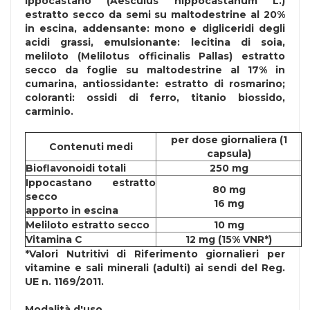
ippocastano (Aesculus hippocastanum L.)
estratto secco da semi su maltodestrine al 20%
in escina, addensante: mono e digliceridi degli
acidi grassi, emulsionante: lecitina di
soia
,
meliloto (Melilotus officinalis Pallas) estratto
secco da foglie su maltodestrine al 17% in
cumarina, antiossidante: estratto di rosmarino;
coloranti: ossidi di ferro, titanio biossido,
carminio.
per dose giornaliera (1
Contenuti medi
capsula)
Bioflavonoidi totali
250 mg
Ippocastano estratto
80 mg
secco
16 mg
apporto in escina
Meliloto estratto secco
10 mg
Vitamina C
12 mg (15% VNR*)
*Valori Nutritivi di Riferimento giornalieri per
vitamine e sali minerali (adulti) ai sendi del Reg.
UE n. 1169/2011.
Modalità d'uso