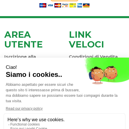
AREA
LINK
UTENTE
VELOCI
Iscrizione alla
Condizioni di Vendita
Newsletter
Modalità di Pagamento
Contatti
Modalità di Spedizione
Informativa Privacy
e Ritiro
Farmacia Iaccheri Srl
- Strada stat. Romea 127 30015
Valli di Chioggia (VE)
info@farmaciaiaccheri.it
|
Tel.: 041 499570
| P.Iva: