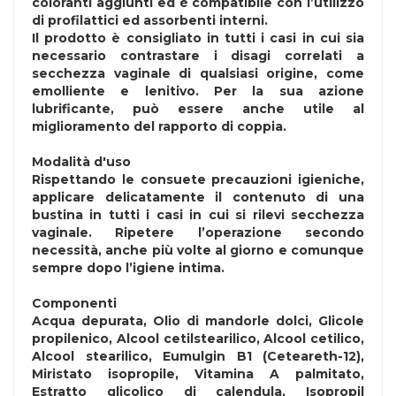
coloranti aggiunti ed è compatibile con l’utilizzo
di profilattici ed assorbenti interni.
Il prodotto è consigliato in tutti i casi in cui sia
necessario contrastare i disagi correlati a
secchezza vaginale di qualsiasi origine, come
emolliente e lenitivo. Per la sua azione
lubrificante, può essere anche utile al
miglioramento del rapporto di coppia.
Modalità d'uso
Rispettando le consuete precauzioni igieniche,
applicare delicatamente il contenuto di una
bustina in tutti i casi in cui si rilevi secchezza
vaginale. Ripetere l’operazione secondo
necessità, anche più volte al giorno e comunque
sempre dopo l’igiene intima.
Componenti
Acqua depurata, Olio di mandorle dolci, Glicole
propilenico, Alcool cetilstearilico, Alcool cetilico,
Alcool stearilico, Eumulgin B1 (Ceteareth-12),
Miristato isopropile, Vitamina A palmitato,
Estratto glicolico di calendula, Isopropil