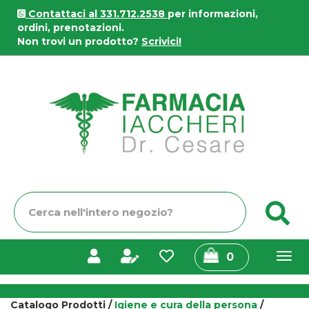
Passa
Contattaci al 331.712.2538
per informazioni,
al
ordini, prenotazioni.
contenuto
Non trovi un prodotto?
Scrivici!
principale
Farmacia
Iaccheri
Cerca
C
Prodotto
prodotti
0
inseriti
Catalogo Prodotti /
Igiene e cura della persona
/