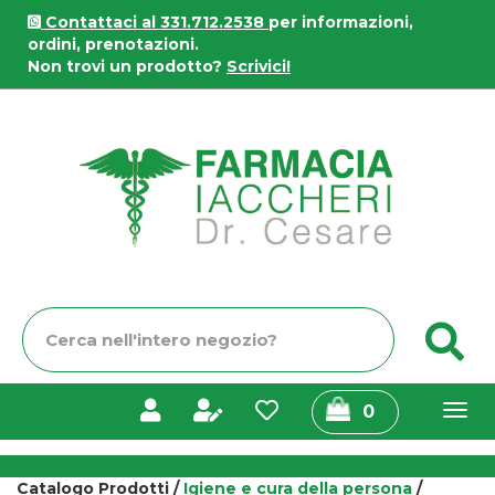
Passa
Contattaci al 331.712.2538
per informazioni,
al
ordini, prenotazioni.
contenuto
Non trovi un prodotto?
Scrivici!
principale
Farmacia
Iaccheri
Cerca
C
Prodotto
prodotti
0
inseriti
Catalogo Prodotti /
Igiene e cura della persona
/