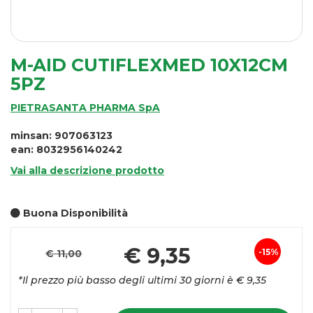
M-AID CUTIFLEXMED 10X12CM
5PZ
PIETRASANTA PHARMA SpA
minsan: 907063123
ean: 8032956140242
Vai alla descrizione prodotto
Buona Disponibilità
Pre
€ 9,35
15%
€ 11,00
Sconto
sco
*Il prezzo più basso degli ultimi 30 giorni è € 9,35
del