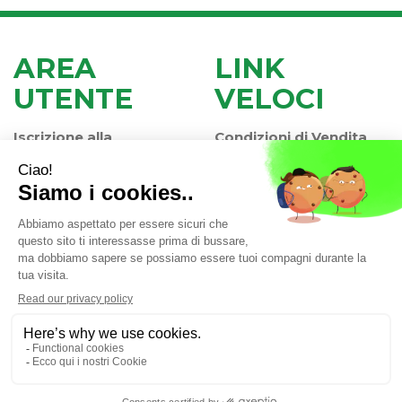
AREA
LINK
UTENTE
VELOCI
Iscrizione alla
Condizioni di Vendita
Newsletter
Modalità di Pagamento
Contatti
Modalità di Spedizione
Informativa Privacy
e Ritiro
Farmacia Iaccheri Srl
- Strada stat. Romea 127 30015
Valli di Chioggia (VE)
info@farmaciaiaccheri.it
|
Tel.: 041 499570
| P.Iva:
04025840275 | Numero R.E.A.: VE-358876