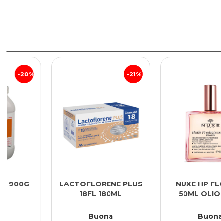
21%
20%
LACTOFLORENE PLUS
NUXE HP FLORALE
18FL 180ML
50ML OLIO SECC
Buona
Buona