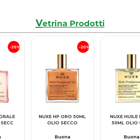
V
etrina Prodotti
20%
20%
NUXE HP ORO 50ML
NUXE HUILE PROD
OLIO SECCO
50ML OLIO SECC
Buona
Buona