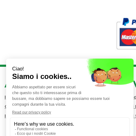
AREA UTENTE
LINK 
Iscrizione alla Newsletter
Condizioni 
Contatti
Modalità d
Informativa Privacy
Modalità di 