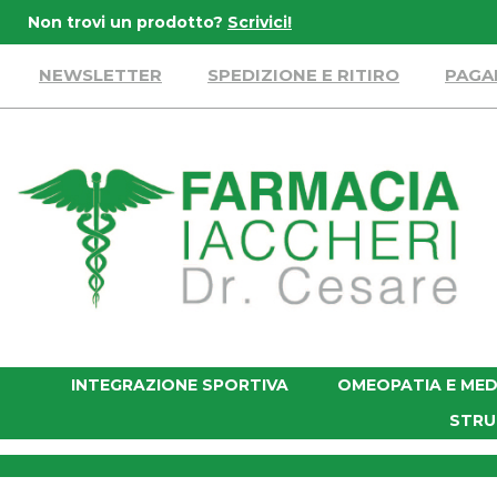
Passa
Non trovi un prodotto?
Scrivici!
al
contenuto
NEWSLETTER
SPEDIZIONE E RITIRO
PAGA
principale
Farmacia
Iaccheri
INTEGRAZIONE SPORTIVA
OMEOPATIA E MED
STRU