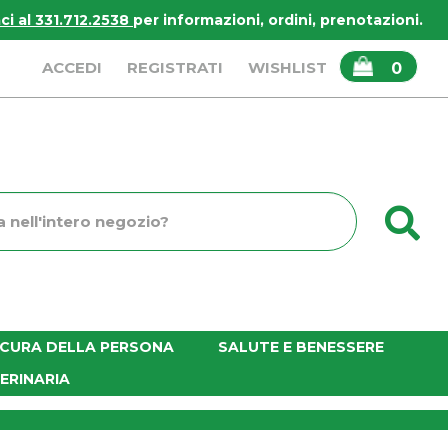
i al 331.712.2538
per informazioni, ordini, prenotazioni.
ARTICOLI
ACCEDI
REGISTRATI
WISHLIST
0
INSERITI
C
o
E CURA DELLA PERSONA
SALUTE E BENESSERE
ERINARIA