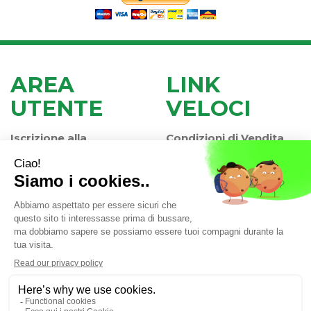
AREA
LINK
UTENTE
VELOCI
Iscrizione alla
Condizioni di Vendita
Newsletter
Modalità di Pagamento
Contatti
Modalità di Spedizione
Informativa Privacy
e Ritiro
Farmacia Iaccheri Srl
- Strada stat. Romea 127 30015
Valli di Chioggia (VE)
info@farmaciaiaccheri.it
|
Tel.: 041 499570
| P.Iva: