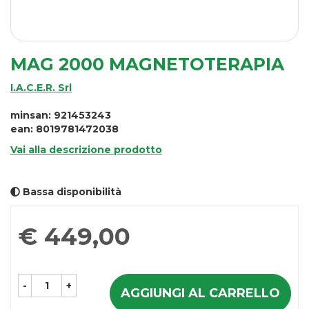
MAG 2000 MAGNETOTERAPIA
I.A.C.E.R. Srl
minsan: 921453243
ean: 8019781472038
Vai alla descrizione prodotto
Bassa disponibilità
Prezzo
€ 449,00
-
+
AGGIUNGI AL CARRELLO