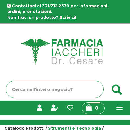
Passa
Contattaci al 331.712.2538
per informazioni,
al
ordini, prenotazioni.
contenuto
Non trovi un prodotto?
Scrivici!
principale
Farmacia
Iaccheri
Cerca
C
Prodotto
prodotti
0
inseriti
Catalogo Prodotti /
Strumenti e Tecnologia
/