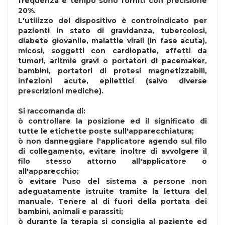
frequenza e tempo sono forniti con precisione
20%.
L'utilizzo del dispositivo è controindicato per
pazienti in stato di gravidanza, tubercolosi,
diabete giovanile, malattie virali (in fase acuta),
micosi, soggetti con cardiopatie, affetti da
tumori, aritmie gravi o portatori di pacemaker,
bambini, portatori di protesi magnetizzabili,
infezioni acute, epilettici (salvo diverse
prescrizioni mediche).
Si raccomanda di:
ò controllare la posizione ed il significato di
tutte le etichette poste sull'apparecchiatura;
ò non danneggiare l'applicatore agendo sul filo
di collegamento, evitare inoltre di avvolgere il
filo stesso attorno all'applicatore o
all'apparecchio;
ò evitare l'uso del sistema a persone non
adeguatamente istruite tramite la lettura del
manuale. Tenere al di fuori della portata dei
bambini, animali e parassiti;
ò durante la terapia si consiglia al paziente ed