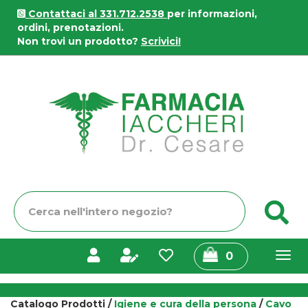
Passa
Contattaci al 331.712.2538
per informazioni,
al
ordini, prenotazioni.
contenuto
Non trovi un prodotto?
Scrivici!
principale
Farmacia
Iaccheri
Cerca
C
Prodotto
prodotti
0
inseriti
Catalogo Prodotti /
Igiene e cura della persona
/
Cavo