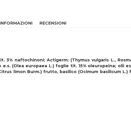
 INFORMAZIONI
RECENSIONI
t. 3% naftochinoni; Actigerm: (Thymus vulgaris L., Rosmari
o e.s. (Olea europaea L.) foglie tit. 15% oleuropeina; olii es
Citrus limon Burm.) frutto, basilico (Ocimum basilicum L.) 