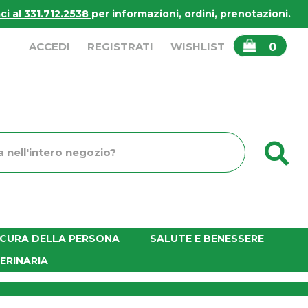
i al 331.712.2538
per informazioni, ordini, prenotazioni.
ARTICOLI
ACCEDI
REGISTRATI
WISHLIST
0
INSERITI
C
o
E CURA DELLA PERSONA
SALUTE E BENESSERE
ERINARIA