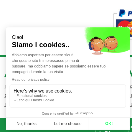
AREA UTENTE
LINK 
Iscrizione alla Newsletter
Condizioni 
Contatti
Modalità d
Informativa Privacy
Modalità di 
Farmac