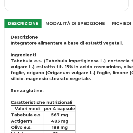
DESCRIZIONE
MODALITÀ DI SPEDIZIONE
RICHIEDI
Descrizione
Integratore alimentare a base di estratti vegetali.
Ingredienti
Tabebuia e.s. (Tabebuia impetiginosa L.) corteccia ti
vulgare L.) estratto tit. 15% in acido rosmarinico, oliv
foglie, origano (Origanum vulgare L.) foglie, limone (
silicio, magnesio stearato vegetale.
Senza
glutine
.
Caratteristiche nutrizionali
Valori medi
per 4 capsule
Tabebuia e.s.
567 mg
Actigerm
483 mg
Olivo e.s.
188 mg