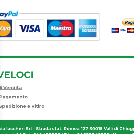
VELOCI
di Vendita
i Pagamento
Spedizione e Ritiro
ia Iaccheri Srl
- Strada stat. Romea 127 30015 Valli di Chiogg