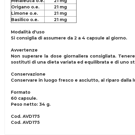
Melaleuca o.e.
21 mg
Origano o.e.
21 mg
Limone o.e.
21 mg
Basilico o.e.
21 mg
Modalità d'uso
Si consiglia di assumere da 2 a 4 capsule al giorno.
Avvertenze
Non superare la dose giornaliera consigliata. Tenere 
sostituti di una dieta variata ed equilibrata e di uno sti
Conservazione
Conservare in luogo fresco e asciutto, al riparo dalla l
Formato
60 capsule.
Peso netto: 34 g.
Cod.
AVD175
Cod.
AVD175