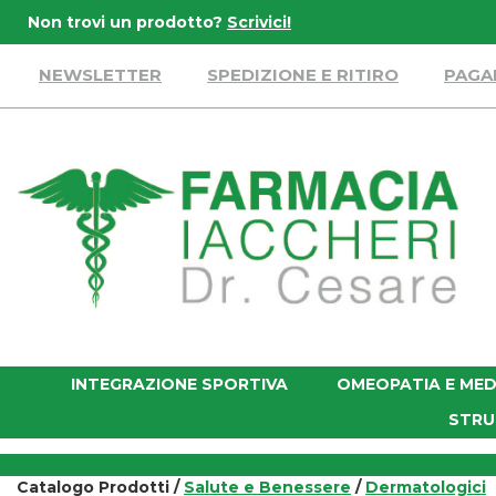
Passa
Non trovi un prodotto?
Scrivici!
al
contenuto
NEWSLETTER
SPEDIZIONE E RITIRO
PAGA
principale
Farmacia
Iaccheri
INTEGRAZIONE SPORTIVA
OMEOPATIA E MED
STRU
Catalogo Prodotti /
Salute e Benessere
/
Dermatologici