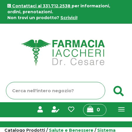
Passa
Contattaci al 331.712.2538
per informazioni,
al
ordini, prenotazioni.
contenuto
Non trovi un prodotto?
Scrivici!
principale
Farmacia
Iaccheri
Cerca
C
Prodotto
prodotti
0
inseriti
Catalogo Prodotti /
Salute e Benessere
/
Sistema