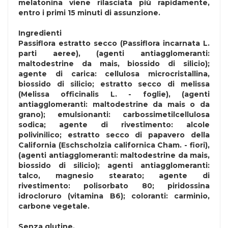
melatonina viene rilasciata più rapidamente,
entro i primi 15 minuti di assunzione.
Ingredienti
Passiflora estratto secco (Passiflora incarnata L.
parti aeree), (agenti antiagglomeranti:
maltodestrine da mais, biossido di silicio);
agente di carica: cellulosa microcristallina,
biossido di silicio; estratto secco di melissa
(Melissa officinalis L. - foglie), (agenti
antiagglomeranti: maltodestrine da mais o da
grano); emulsionanti: carbossimetilcellulosa
sodica; agente di rivestimento: alcole
polivinilico; estratto secco di papavero della
California (Eschscholzia californica Cham. - fiori),
(agenti antiagglomeranti: maltodestrine da mais,
biossido di silicio); agenti antiagglomeranti:
talco, magnesio stearato; agente di
rivestimento: polisorbato 80; piridossina
idrocloruro (vitamina B6); coloranti: carminio,
carbone vegetale.
Senza
glutine
.