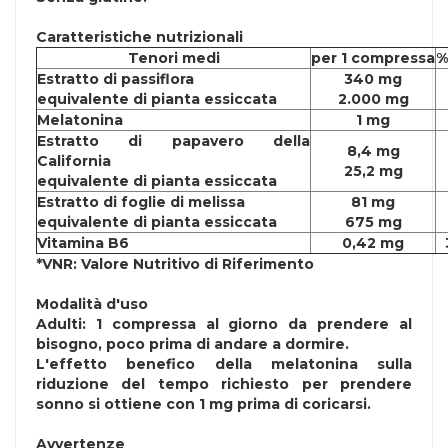
Caratteristiche nutrizionali
Tenori medi
per 1 compressa
%
Estratto di passiflora
340 mg
equivalente di pianta essiccata
2.000 mg
Melatonina
1 mg
Estratto di papavero della
8,4 mg
California
25,2 mg
equivalente di pianta essiccata
Estratto di foglie di melissa
81 mg
equivalente di pianta essiccata
675 mg
Vitamina B6
0,42 mg
*VNR: Valore Nutritivo di Riferimento
Modalità d'uso
Adulti: 1 compressa al giorno da prendere al
bisogno, poco prima di andare a dormire.
L'effetto benefico della melatonina sulla
riduzione del tempo richiesto per prendere
sonno si ottiene con 1 mg prima di coricarsi.
Avvertenze