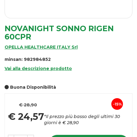
NOVANIGHT SONNO RIGEN
60CPR
OPELLA HEALTHCARE ITALY Srl
minsan: 982984852
Vai alla descrizione prodotto
Buona Disponibilità
Prezzo
15%
€ 28,90
Sconto
scontato
€ 24,57
*Il prezzo più basso degli ultimi 30
del
giorni è € 28,90