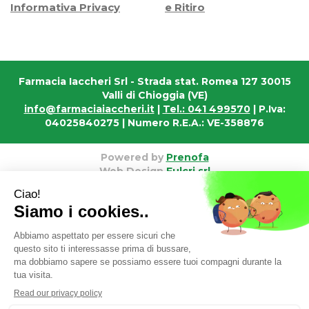
Informativa Privacy
e Ritiro
Farmacia Iaccheri Srl
- Strada stat. Romea 127 30015
Valli di Chioggia (VE)
info@farmaciaiaccheri.it
|
Tel.: 041 499570
| P.Iva:
04025840275 | Numero R.E.A.: VE-358876
Powered by
Prenofa
Web Design
Fulcri srl