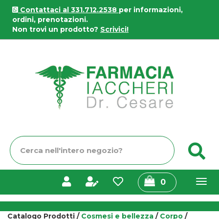
Passa
Contattaci al 331.712.2538
per informazioni,
al
ordini, prenotazioni.
contenuto
Non trovi un prodotto?
Scrivici!
principale
Farmacia
Iaccheri
Cerca
C
Prodotto
prodotti
0
inseriti
Catalogo Prodotti /
Cosmesi e bellezza
/
Corpo
/