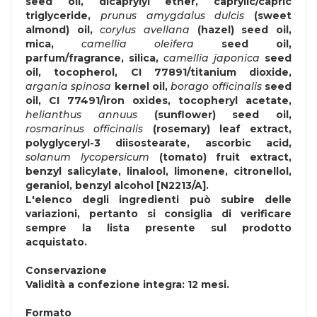
seed oil, dicaprylyl ether, caprylic/capric
triglyceride,
prunus amygdalus dulcis
(sweet
almond) oil,
corylus avellana
(hazel) seed oil,
mica,
camellia oleifera
seed oil,
parfum/fragrance, silica,
camellia japonica
seed
oil, tocopherol, CI 77891/titanium dioxide,
argania spinosa
kernel oil,
borago officinalis
seed
oil, CI 77491/iron oxides, tocopheryl acetate,
helianthus annuus
(sunflower) seed oil,
rosmarinus officinalis
(rosemary) leaf extract,
polyglyceryl-3 diisostearate, ascorbic acid,
solanum lycopersicum
(tomato) fruit extract,
benzyl salicylate, linalool, limonene, citronellol,
geraniol, benzyl alcohol [N2213/A].
L'elenco degli ingredienti può subire delle
variazioni, pertanto si consiglia di verificare
sempre la lista presente sul prodotto
acquistato.
Conservazione
Validità a confezione integra: 12 mesi.
Formato