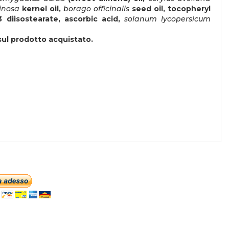
pinosa
kernel oil,
borago officinalis
seed oil, tocopheryl
-3 diisostearate, ascorbic acid,
solanum lycopersicum
 sul prodotto acquistato.