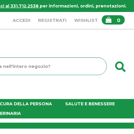
i al 331.712.2538
per informazioni, ordini, prenotazioni.
ARTICOLI
ACCEDI
REGISTRATI
WISHLIST
0
INSERITI
C
o
E CURA DELLA PERSONA
SALUTE E BENESSERE
ERINARIA