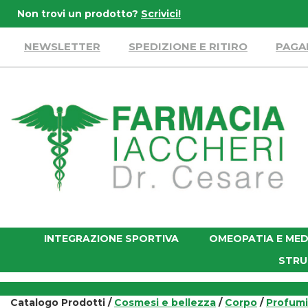
Passa
Non trovi un prodotto?
Scrivici!
al
contenuto
NEWSLETTER
SPEDIZIONE E RITIRO
PAGA
principale
Farmacia
Iaccheri
INTEGRAZIONE SPORTIVA
OMEOPATIA E MED
STRU
Catalogo Prodotti /
Cosmesi e bellezza
/
Corpo
/
Profumi