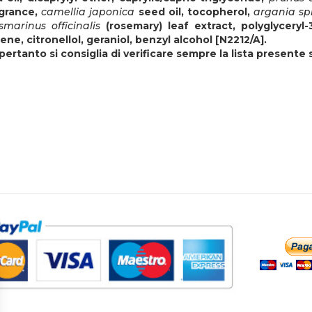
agrance,
camellia japonica
seed oil, tocopherol,
argania s
smarinus officinalis
(rosemary) leaf extract, polyglyceryl
nene, citronellol, geraniol, benzyl alcohol [N2212/A].
 pertanto si consiglia di verificare sempre la lista presente