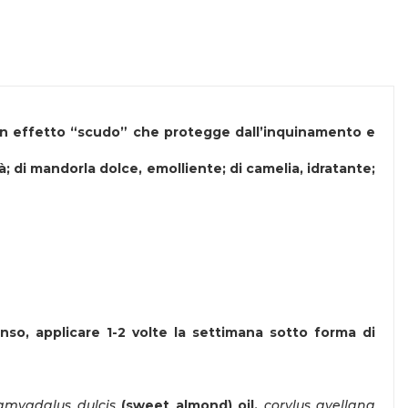
lge un effetto “scudo” che protegge dall’inquinamento e
tà; di mandorla dolce, emolliente; di camelia, idratante;
enso, applicare 1-2 volte la settimana sotto forma di
amygdalus dulcis
(sweet almond) oil,
corylus avellana