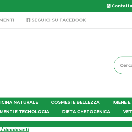
Contattac
MENTI
SEGUICI SU FACEBOOK
Cerca
Prodott
ICINA NATURALE
COSMESI E BELLEZZA
IGIENE 
MENTI E TECNOLOGIA
DIETA CHETOGENICA
VET
 / deodoranti