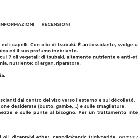
 INFORMAZIONI
RECENSIONI
po ed i capelli. Con olio di tsubaki. È antiossidante, svo
nica ed il suo profumo inebriante.
 cui 7 oli vegetali: di tsubaki, altamente nutriente e anti-e
mia, nutriente; di argan, riparatore.
ia.
scianti dal centro del viso verso l’esterno e sul décolleté.
one desiderate (busto, gambe,...) e sulle smagliature.
nghezze e sulle punte al bisogno. Per un trattamento int
 oil, dicaprylyl ether, caprylic/capric triglyceride,
prunus 