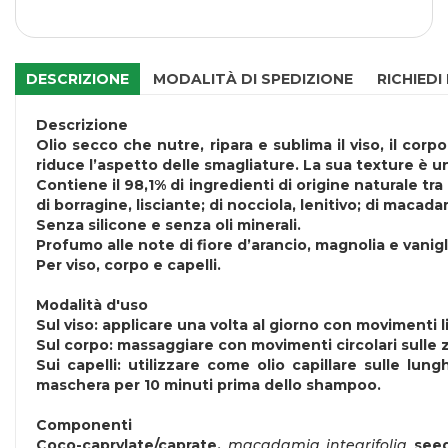
DESCRIZIONE
MODALITÀ DI SPEDIZIONE
RICHIEDI
Descrizione
Olio secco che nutre, ripara e sublima il viso, il cor
riduce l’aspetto delle smagliature. La sua texture è u
Contiene il 98,1% di ingredienti di origine naturale tra
di borragine, lisciante; di nocciola, lenitivo; di macada
Senza silicone e senza oli minerali.
Profumo alle note di fiore d’arancio, magnolia e vanigl
Per viso, corpo e capelli.
Modalità d'uso
Sul viso: applicare una volta al giorno con movimenti li
Sul corpo: massaggiare con movimenti circolari sulle z
Sui capelli: utilizzare come olio capillare sulle lu
maschera per 10 minuti prima dello shampoo.
Componenti
Coco-caprylate/caprate,
macadamia integrifolia
seed