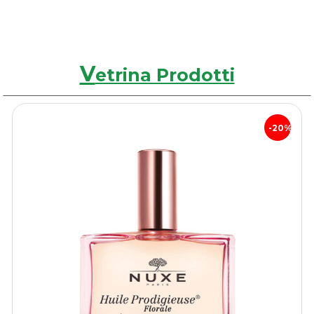
V
etrina Prodotti
20%