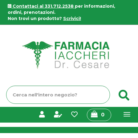
Passa
Contattaci al 331.712.2538
per informazioni,
al
ordini, prenotazioni.
contenuto
Non trovi un prodotto?
Scrivici!
principale
Farmacia
Iaccheri
Cerca
C
Prodotto
prodotti
0
inseriti