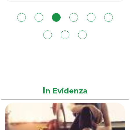
50ML
OLIO
50ML
OLIO
SECC alla
OLIO
SECC al
wishlist
SECC
carrello
I
n Evidenza