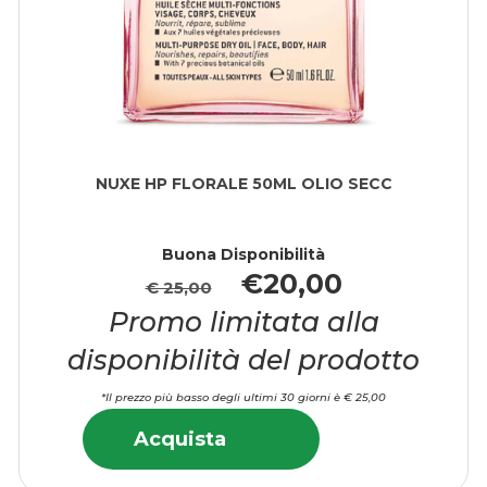
NUXE HP FLORALE 50ML OLIO SECC
Buona Disponibilità
€20,00
€ 25,00
Promo limitata alla
disponibilità del prodotto
*Il prezzo più basso degli ultimi 30 giorni è € 25,00
FLORENE
Acquista NUXE
Informazioni
Acquista NUXE
Acquista
ORENE
HP
su NUXE
HP
FLORALE
HP
FLORALE
50ML
FLORALE