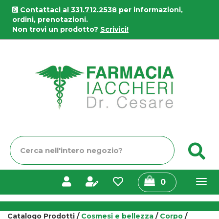
Passa
Contattaci al 331.712.2538
per informazioni,
al
ordini, prenotazioni.
contenuto
Non trovi un prodotto?
Scrivici!
principale
Farmacia
Iaccheri
Cerca
C
Prodotto
prodotti
0
inseriti
Catalogo Prodotti /
Cosmesi e bellezza
/
Corpo
/