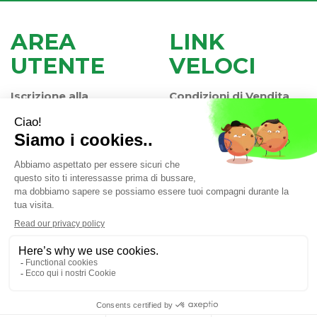
AREA
LINK
UTENTE
VELOCI
Iscrizione alla
Condizioni di Vendita
Newsletter
Modalità di Pagamento
Contatti
Modalità di Spedizione
Informativa Privacy
e Ritiro
Farmacia Iaccheri Srl
- Strada stat. Romea 127 30015
Valli di Chioggia (VE)
info@farmaciaiaccheri.it
|
Tel.: 041 499570
| P.Iva:
04025840275 | Numero R.E.A.: VE-358876
Powered by
Prenofa