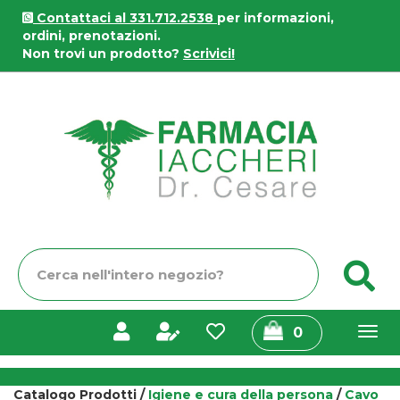
Passa
Contattaci al 331.712.2538
per informazioni,
al
ordini, prenotazioni.
contenuto
Non trovi un prodotto?
Scrivici!
principale
Farmacia
Iaccheri
Cerca
C
Prodotto
prodotti
0
inseriti
Catalogo Prodotti /
Igiene e cura della persona
/
Cavo