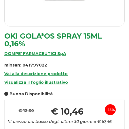
OKI GOLA*OS SPRAY 15ML
0,16%
DOMPE' FARMACEUTICI SpA
minsan: 041797022
Vai alla descrizione prodotto
Visualizza il foglio illustrativo
Buona Disponibilità
P
€ 10,46
15%
€ 12,30
Sconto
s
*Il prezzo più basso degli ultimi 30 giorni è € 10,46
del