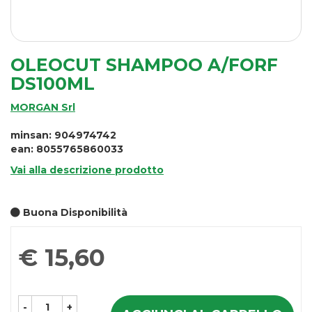
OLEOCUT SHAMPOO A/FORF
DS100ML
MORGAN Srl
minsan: 904974742
ean: 8055765860033
Vai alla descrizione prodotto
Buona Disponibilità
Prezzo
€ 15,60
-
+