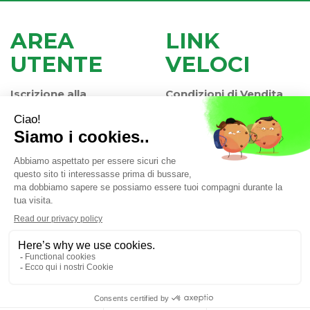
AREA
LINK
UTENTE
VELOCI
Iscrizione alla
Condizioni di Vendita
Newsletter
Modalità di Pagamento
Contatti
Modalità di Spedizione
Informativa Privacy
e Ritiro
Farmacia Iaccheri Srl
- Strada stat. Romea 127 30015
Valli di Chioggia (VE)
info@farmaciaiaccheri.it
|
Tel.: 041 499570
| P.Iva:
04025840275 | Numero R.E.A.: VE-358876
Powered by
Prenofa