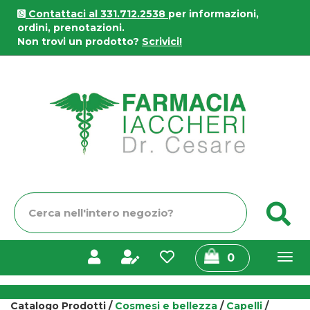
Passa
Contattaci al 331.712.2538
per informazioni,
al
ordini, prenotazioni.
contenuto
Non trovi un prodotto?
Scrivici!
principale
Farmacia
Iaccheri
Cerca
C
Prodotto
prodotti
0
inseriti
Catalogo Prodotti /
Cosmesi e bellezza
/
Capelli
/