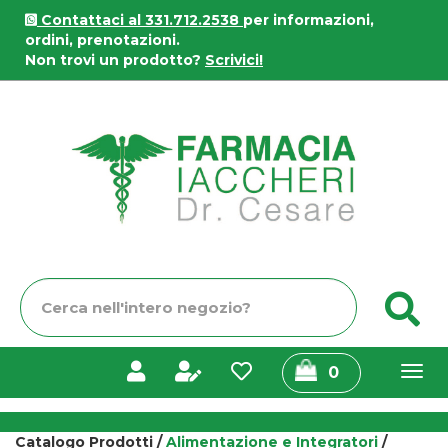
Passa
Contattaci al 331.712.2538
per informazioni,
al
ordini, prenotazioni.
contenuto
Non trovi un prodotto?
Scrivici!
principale
Farmacia
Iaccheri
Cerca
C
Prodotto
prodotti
0
inseriti
Catalogo Prodotti /
Alimentazione e Integratori
/