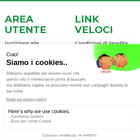
AREA
LINK
UTENTE
VELOCI
Iscrizione alla
Condizioni di Vendita
Newsletter
Modalità di Pagamento
Contatti
Modalità di Spedizione
Informativa Privacy
e Ritiro
Farmacia Iaccheri Srl
- Strada stat. Romea 127 30015
Valli di Chioggia (VE)
info@farmaciaiaccheri.it
|
Tel.: 041 499570
| P.Iva:
04025840275 | Numero R.E.A.: VE-358876