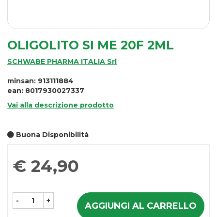
OLIGOLITO SI ME 20F 2ML
SCHWABE PHARMA ITALIA Srl
minsan: 913111884
ean: 8017930027337
Vai alla descrizione prodotto
Buona Disponibilità
Prezzo
€ 24,90
-
+
AGGIUNGI AL CARRELLO