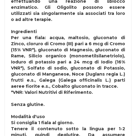
effettuando una reazione di sblocco
enzimatico. Gli Oligolito possono essere
utilizzati sia singolarmente sia associati tra loro
o ad altre terapie.
Ingredienti
Per una fiala: acqua, maltosio, gluconato di
Zinco, cloruro di Cromo (III) pari a 6 mcg di Cromo
(15% VNR*), gluconato di Magnesio, gluconato di
Rame, Silicio organico (monometilsilanetriolo),
Ioduro di potassio pari a 24 mcg di Iodio (16%
VNR*), Solfato di sodio, gluconato di Potassio,
gluconato di Manganese,
Noce
(Juglans regia L.)
frutti e.s., Galega (Galega officinalis L.) parti
aeree fiorite e.s., Cobalto gluconato in tracce.
*VNR: Valori Nutritivi di Riferimento.
Senza
glutine
.
Modalità d'uso
Si consiglia 1 fiala al giorno.
Tenere il contenuto sotto la lingua per 1-2
minuti, quindi deglutire. Da assumere