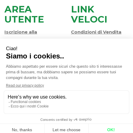
AREA
LINK
UTENTE
VELOCI
Iscrizione alla
Condizioni di Vendita
Newsletter
Modalità di Pagamento
Contatti
Modalità di Spedizione
Informativa Privacy
e Ritiro
Farmacia Iaccheri Srl
- Strada stat. Romea 127 30015
Valli di Chioggia (VE)
info@farmaciaiaccheri.it
|
Tel.: 041 499570
| P.Iva:
04025840275 | Numero R.E.A.: VE-358876
Powered by
Prenofa
Web Design
Fulcri srl