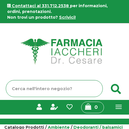
Passa
Contattaci al 331.712.2538
per informazioni,
al
ordini, prenotazioni.
contenuto
Non trovi un prodotto?
Scrivici!
principale
Farmacia
Iaccheri
Cerca
C
Prodotto
prodotti
0
inseriti
Catalogo Prodotti /
Ambiente
/
Deodoranti / balsamici