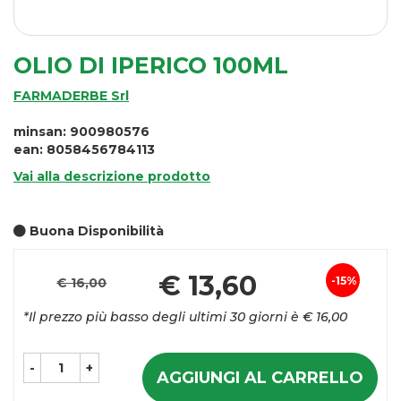
OLIO DI IPERICO 100ML
FARMADERBE Srl
minsan: 900980576
ean: 8058456784113
Vai alla descrizione prodotto
Buona Disponibilità
Pr
€ 13,60
15%
€ 16,00
Sconto
sc
*Il prezzo più basso degli ultimi 30 giorni è € 16,00
del
-
+
AGGIUNGI AL CARRELLO