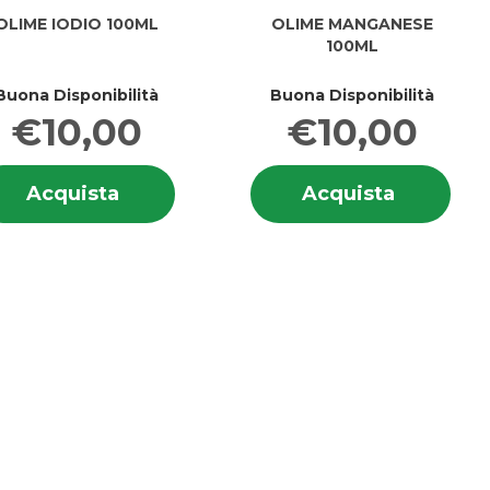
OLIME IODIO 100ML
OLIME MANGANESE
100ML
Buona Disponibilità
Buona Disponibilità
€10,00
€10,00
i
Informazioni
Info
Acquista OLIME
Acquista
Acquista
Acquista
su OLIME
su 
IODIO
MANGAN
IODIO
MAN
100ML al
100ML al
100ML
100
carrello
carrello