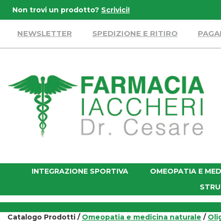
Passa
Non trovi un prodotto?
Scrivici!
al
contenuto
NEWSLETTER
SPEDIZIONE E RITIRO
PAGA
principale
Farmacia
Iaccheri
INTEGRAZIONE SPORTIVA
OMEOPATIA E MED
STRU
Catalogo Prodotti /
Omeopatia e medicina naturale
/
Oli