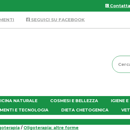
Contattac
MENTI
SEGUICI SU FACEBOOK
Cerca
Prodott
ICINA NATURALE
COSMESI E BELLEZZA
IGIENE 
MENTI E TECNOLOGIA
DIETA CHETOGENICA
VET
goterapia
/
Oligoterapia: altre forme