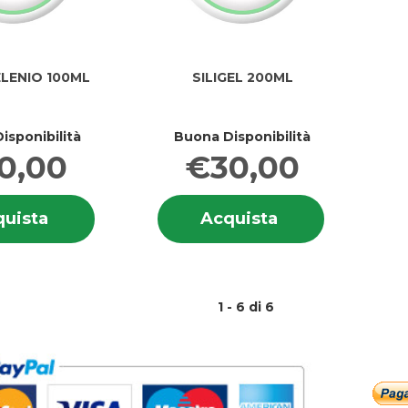
ELENIO 100ML
SILIGEL 200ML
isponibilità
Buona Disponibilità
0,00
€30,00
Informazioni
Informazion
Acquista OLIME
Acquista SILIGE
uista
Acquista
su OLIME
su SILIGEL
SELENIO
200ML al
SELENIO
200ML
100ML al
carrello
100ML
carrello
1 - 6 di 6