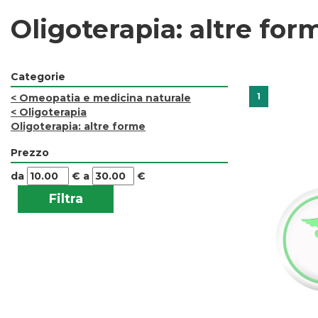
Oligoterapia: altre for
Categorie
1
<
Omeopatia e medicina naturale
<
Oligoterapia
Oligoterapia: altre forme
Prezzo
filtra
filtra
da
€
a
€
da
a