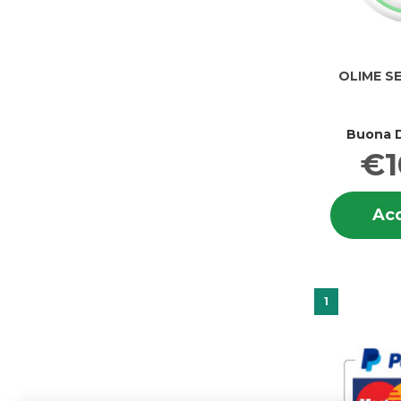
OLIME S
Buona D
€1
Acq
1