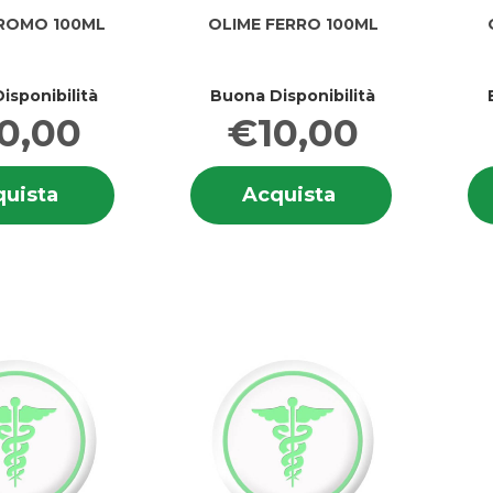
ROMO 100ML
OLIME FERRO 100ML
isponibilità
Buona Disponibilità
0,00
€10,00
Informazioni
Informazion
Acquista OLIME
Acquista OLIME
uista
Acquista
su OLIME
su OLIME
CROMO
FERRO
CROMO
FERRO
100ML al
100ML al
100ML
100ML
carrello
carrello