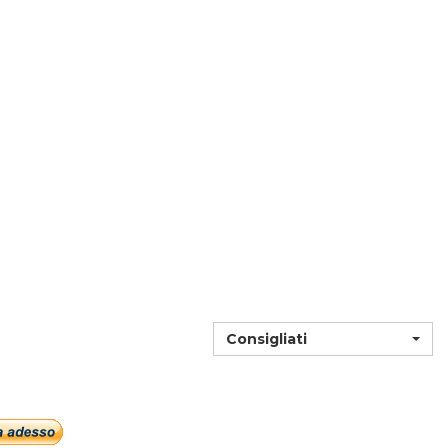
i
L
Consigliati