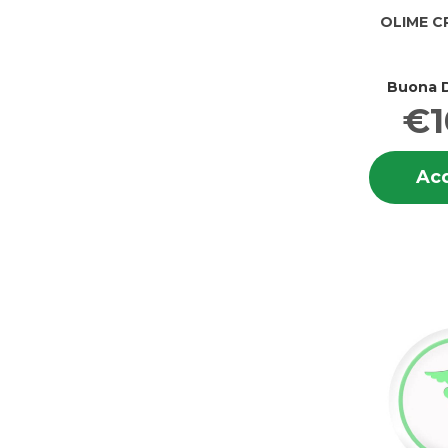
OLIME C
Buona D
€1
Acq