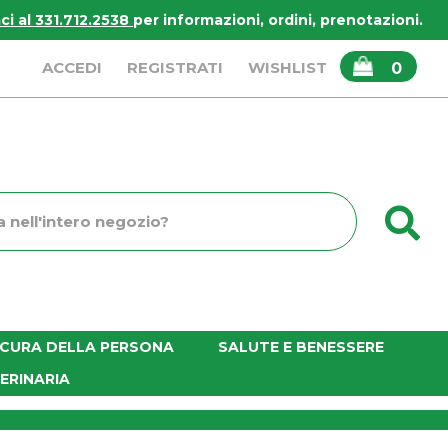
i al 331.712.2538
per informazioni, ordini, prenotazioni.
ARTICOLI
ACCEDI
REGISTRATI
WISHLIST
0
INSERITI
C
o
E CURA DELLA PERSONA
SALUTE E BENESSERE
ERINARIA