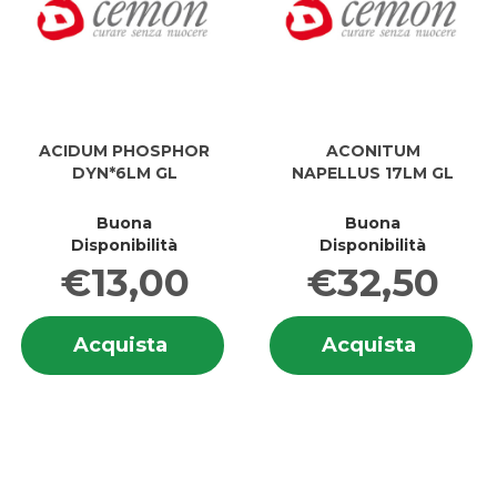
ACIDUM PHOSPHOR
ACONITUM
DYN*6LM GL
NAPELLUS 17LM GL
Buona
Buona
Disponibilità
Disponibilità
€13,00
€32,50
Informazioni
In
Acquista ACIDUM
Acquis
Acquista
Acquista
su ACIDUM
su
PHOSPHOR
NAPEL
PHOSPHOR
N
DYN*6LM
17LM
DYN*6LM
17
GL al
GL al
GL
G
carrello
carrell