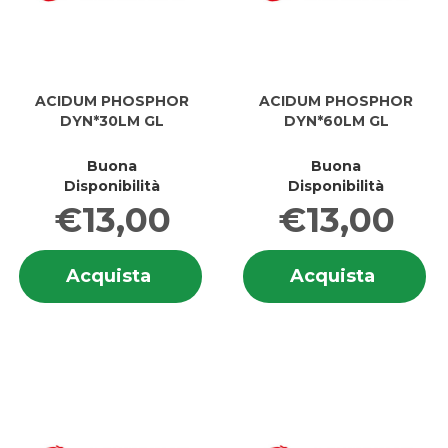
ACIDUM PHOSPHOR
ACIDUM PHOSPHOR
DYN*30LM GL
DYN*60LM GL
Buona
Buona
Disponibilità
Disponibilità
€13,00
€13,00
Informazioni
In
Acquista ACIDUM
Acquis
Acquista
Acquista
su ACIDUM
su
PHOSPHOR
PHOSP
PHOSPHOR
P
DYN*30LM
DYN*6
DYN*30LM
D
GL al
GL al
GL
G
carrello
carrell