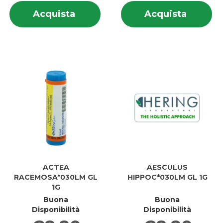
Informazioni
In
Acquista ACTAEA
Acquis
Acquista
Acquista
su ACTAEA
su
RACEMOSA
RACEM
RACEMOSA
R
30CH
6LM
30CH
6
GL al
GL al
GL
G
carrello
carrell
ACTEA
AESCULUS
RACEMOSA*030LM GL
HIPPOC*030LM GL 1G
1G
Buona
Buona
Disponibilità
Disponibilità