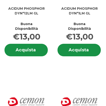
ACIDUM PHOSPHOR
ACIDUM PHOSPHOR
DYN*12LM GL
DYN*1LM GL
Buona
Buona
Disponibilità
Disponibilità
€13,00
€13,00
Informazioni
In
Acquista ACIDUM
Acquis
Acquista
Acquista
su ACIDUM
su
PHOSPHOR
PHOSP
PHOSPHOR
P
DYN*12LM
DYN*1L
DYN*12LM
DY
GL al
GL al
GL
G
carrello
carrell