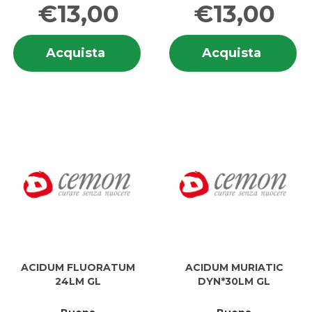
€13,00
€13,00
Informazioni
In
Acquista ABROTANUM
Acquis
Acquista
Acquista
su ABROTANUM
su
6LM
FLUOR
6LM
F
2G
DYN*6
2G
D
GL al
GL al
GL
G
carrello
carrell
ACIDUM FLUORATUM
ACIDUM MURIATIC
24LM GL
DYN*30LM GL