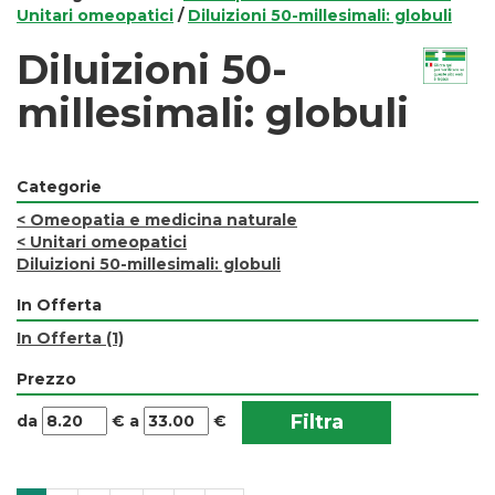
Unitari omeopatici
/
Diluizioni 50-millesimali: globuli
Diluizioni 50-
millesimali: globuli
Categorie
<
Omeopatia e medicina naturale
<
Unitari omeopatici
Diluizioni 50-millesimali: globuli
In Offerta
In Offerta
(1)
Prezzo
filtra
filtra
da
€
a
€
da
a