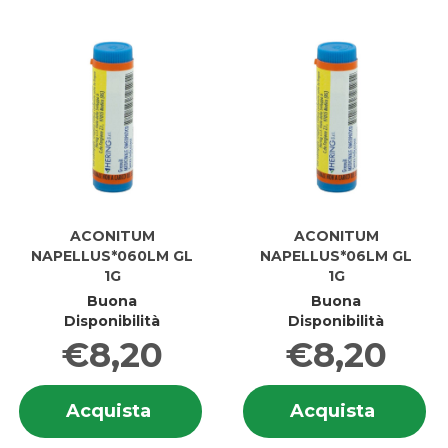
carrello
carrell
ACONITUM
ACONITUM
NAPELLUS*060LM GL
NAPELLUS*06LM GL
1G
1G
Buona
Buona
Disponibilità
Disponibilità
€8,20
€8,20
Informazioni
In
Acquista ACONITUM
Acquis
Acquista
Acquista
su ACONITUM
su
NAPELLUS*060LM
NAPEL
NAPELLUS*060LM
N