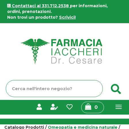
Passa
Contattaci al 331.712.2538
per informazioni,
al
ordini, prenotazioni.
contenuto
Non trovi un prodotto?
Scrivici!
principale
Farmacia
Iaccheri
Cerca
C
Prodotto
prodotti
0
inseriti
Catalogo Prodotti /
Omeopatia e medicina naturale
/