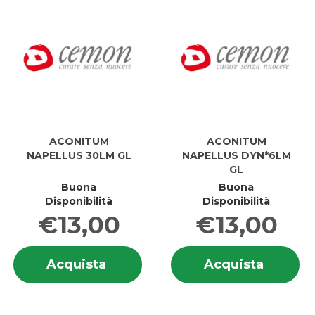
ACONITUM
ACONITUM
NAPELLUS 30LM GL
NAPELLUS DYN*6LM
GL
Buona
Buona
Disponibilità
Disponibilità
€13,00
€13,00
Informazioni
In
Acquista ACONITUM
Acquis
Acquista
Acquista
su ACONITUM
su
NAPELLUS
NAPEL
NAPELLUS
N
30LM
DYN*6
30LM
D
GL al
GL al
GL
G