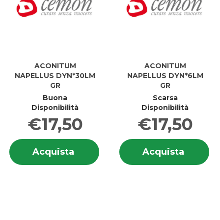
ACONITUM
ACONITUM
NAPELLUS DYN*30LM
NAPELLUS DYN*6LM
GR
GR
Buona
Scarsa
Disponibilità
Disponibilità
€17,50
€17,50
Informazioni
In
Acquista ACONITUM
Acquis
Acquista
Acquista
su ACONITUM
su
NAPELLUS
NAPEL
NAPELLUS
N
DYN*30LM
DYN*6
DYN*30LM
D
GR al
GR al
GR
G
carrello
carrell