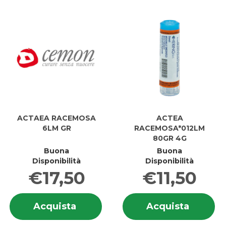
ACTAEA RACEMOSA
ACTEA
6LM GR
RACEMOSA*012LM
80GR 4G
Buona
Buona
Disponibilità
Disponibilità
€17,50
€11,50
Informazioni
In
Acquista ACTAEA
Acquis
Acquista
Acquista
su ACTAEA
su
RACEMOSA
RACEM
RACEMOSA
R
6LM
80GR