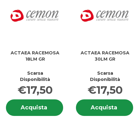
ACTAEA RACEMOSA
ACTAEA RACEMOSA
18LM GR
30LM GR
Scarsa
Scarsa
Disponibilità
Disponibilità
€17,50
€17,50
Informazioni
In
Acquista ACTAEA
Acquis
Acquista
Acquista
su ACTAEA
su
RACEMOSA
RACEM
RACEMOSA
R
18LM
30LM
18LM
3
GR al
GR al
GR
G
carrello
carrell