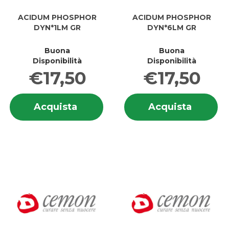
ACIDUM PHOSPHOR
ACIDUM PHOSPHOR
DYN*1LM GR
DYN*6LM GR
Buona
Buona
Disponibilità
Disponibilità
€17,50
€17,50
Informazioni
In
Acquista ACIDUM
Acquis
Acquista
Acquista
su ACIDUM
su
PHOSPHOR
PHOSP
PHOSPHOR
P
DYN*1LM
DYN*6
DYN*1LM
D
GR al
GR al
GR
G
carrello
carrell