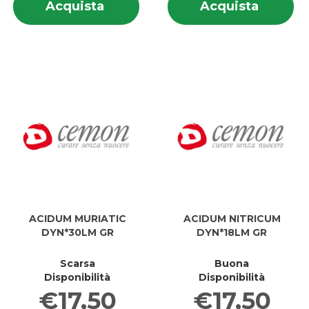
Acquista ABROTANUM
Acquis
Acquista
Acquista
su ABROTANUM
su
6LM
FLUOR
6LM
F
5G
DYN*6
5G
D
GR al
GR al
GR
G
carrello
carrell
ACIDUM MURIATIC
ACIDUM NITRICUM
DYN*30LM GR
DYN*18LM GR
Scarsa
Buona
Disponibilità
Disponibilità
€17,50
€17,50