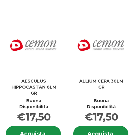
6LM
8
GR al
4G al
GR
4
carrello
carrell
AESCULUS
ALLIUM CEPA 30LM
HIPPOCASTAN 6LM
GR
GR
Buona
Buona
Disponibilità
Disponibilità
€17,50
€17,50
Informazioni
In
Acquista AESCULUS
Acquis
Acquista
Acquista
su AESCULUS
su