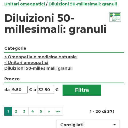
Unitari omeopatici
/
Diluizioni 50-millesimali: granuli
Diluizioni 50-
millesimali: granuli
Categorie
<
Omeopatia e medicina naturale
<
Unitari omeopatici
Diluizioni 50-millesimali: granuli
Prezzo
filtra
filtra
da
€
a
€
da
a
1 - 20 di 371
1
2
3
4
5
»
»»
Consigliati