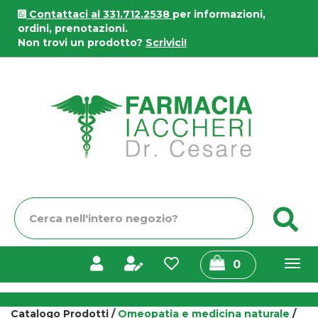
Passa
Contattaci al 331.712.2538
per informazioni,
al
ordini, prenotazioni.
contenuto
Non trovi un prodotto?
Scrivici!
principale
Farmacia
Iaccheri
Cerca
C
Prodotto
prodotti
0
inseriti
Catalogo Prodotti /
Omeopatia e medicina naturale
/