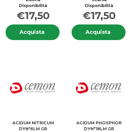
Disponibilità
Disponibilità
€17,50
€17,50
Informazioni
In
Acquista ACIDUM
Acquis
Acquista
Acquista
su ACIDUM
su
NITRICUM
NITRIC
NITRICUM
NI
DYN*24LM
DYN*3
DYN*24LM
D
GR al
GR al
GR
G
carrello
carrell
ACIDUM NITRICUM
ACIDUM PHOSPHOR
DYN*6LM GR
DYN*18LM GR