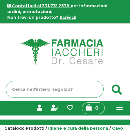
Passa
Contattaci al 331.712.2538
per informazioni,
al
ordini, prenotazioni.
contenuto
Non trovi un prodotto?
Scrivici!
principale
Farmacia
Iaccheri
Cerca
C
Prodotto
prodotti
0
inseriti
Catalogo Prodotti /
Igiene e cura della persona
/
Cavo