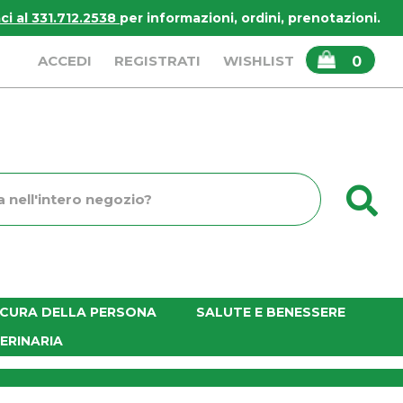
i al 331.712.2538
per informazioni, ordini, prenotazioni.
ARTICOLI
ACCEDI
REGISTRATI
WISHLIST
0
INSERITI
C
o
E CURA DELLA PERSONA
SALUTE E BENESSERE
ERINARIA