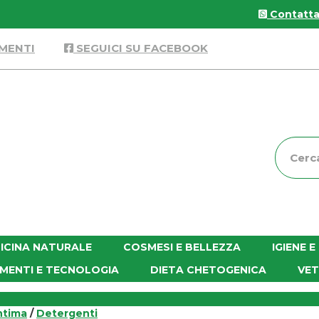
Contattac
MENTI
SEGUICI SU FACEBOOK
Cerca
Prodott
ICINA NATURALE
COSMESI E BELLEZZA
IGIENE 
MENTI E TECNOLOGIA
DIETA CHETOGENICA
VET
ntima
/
Detergenti