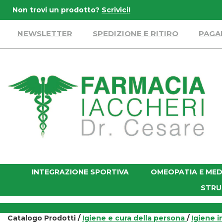
Passa
Non trovi un prodotto?
Scrivici!
al
contenuto
NEWSLETTER
SPEDIZIONE E RITIRO
PAGA
principale
Farmacia
Iaccheri
INTEGRAZIONE SPORTIVA
OMEOPATIA E MED
STRU
Catalogo Prodotti /
Igiene e cura della persona
/
Igiene i