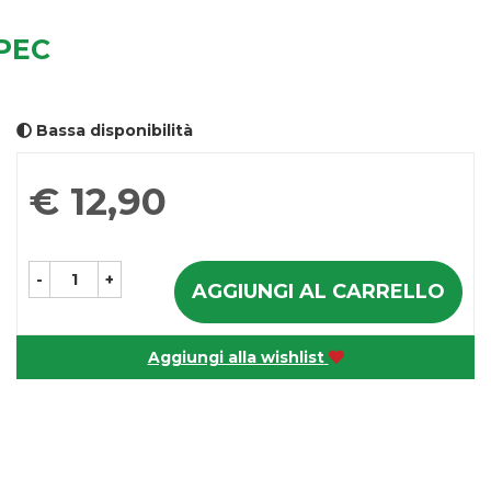
PEC
Bassa disponibilità
Prezzo
€ 12,90
-
+
AGGIUNGI AL CARRELLO
Aggiungi alla wishlist