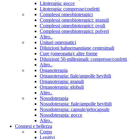
Litoterapia: gocce
Litoterapia: compresse/confetti
Complessi omeobioterapici
Complessi omeobioterapici: granuli
Complessi omeobioterapici: ovuli
Complessi omeobioterapici: polveri
Altro..
Unitari omeopatici
Diluizioni hahnemanniane centesimali
Cure (omeopatia): altre forme
Diluizioni 50-millesimali: compresse/confetti
Altro..
Organoterapia
Organoterapia: fiale/ampolle bevibili
Organoterapia: granuli
Organoterapia: globuli
Altro..
Nosodoterapia
Nosodoterapia: fiale/ampolle bevibili
Nosodoterapia: capsule/gelocapsule
Nosodoterapia: gocce
Altro..
Cosmesi e bellezza
Corpo
Lenitivi