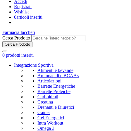
Accedi
Registrati
Wishlist
0
articoli inseriti
Farmacia Iaccheri
Cerca Prodotto
Cerca Prodotto
0
prodotti inseriti
Integrazione Sportiva
Alimenti e bevande
Aminoacidi e BCAAs
Articolazioni
Barrette Energetiche
Barrette Proteiche
Carboidrati
Creatina
Drenanti e Diuretici
Gainer
Gel Energetici
Intra Workout
Omega 3