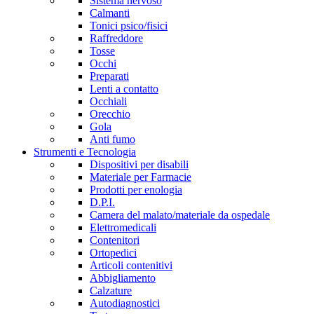
Sistema nervoso
Calmanti
Tonici psico/fisici
Raffreddore
Tosse
Occhi
Preparati
Lenti a contatto
Occhiali
Orecchio
Gola
Anti fumo
Strumenti e Tecnologia
Dispositivi per disabili
Materiale per Farmacie
Prodotti per enologia
D.P.I.
Camera del malato/materiale da ospedale
Elettromedicali
Contenitori
Ortopedici
Articoli contenitivi
Abbigliamento
Calzature
Autodiagnostici