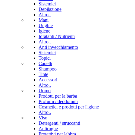
Sistemici
Depilazione
Altro..
Mani
Unghie
Igiene
Idratanti / Nutrienti
Altro..
Anti invecchiamento
Sistemici
Topici
Capelli
Shampoo
Tinte
Accessori
Altro..
Uomo
Prodotti per la barba
Profumi / deodoranti
Cosmetici e prodotti per l'igiene
Altro..
Viso
Detergenti / struccanti
Antirughe
Protettivi per labbra