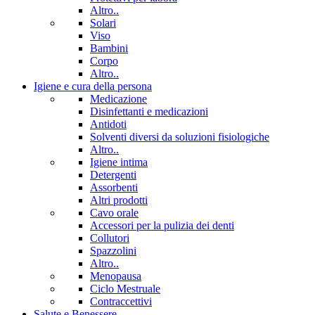
Altro..
Solari
Viso
Bambini
Corpo
Altro..
Igiene e cura della persona
Medicazione
Disinfettanti e medicazioni
Antidoti
Solventi diversi da soluzioni fisiologiche
Altro..
Igiene intima
Detergenti
Assorbenti
Altri prodotti
Cavo orale
Accessori per la pulizia dei denti
Collutori
Spazzolini
Altro..
Menopausa
Ciclo Mestruale
Contraccettivi
Salute e Benessere