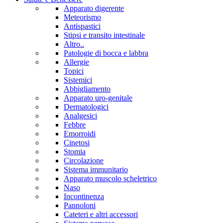
Apparato digerente
Meteorismo
Antispastici
Stipsi e transito intestinale
Altro..
Patologie di bocca e labbra
Allergie
Topici
Sistemici
Abbigliamento
Apparato uro-genitale
Dermatologici
Analgesici
Febbre
Emorroidi
Cinetosi
Stomia
Circolazione
Sistema immunitario
Apparato muscolo scheletrico
Naso
Incontinenza
Pannoloni
Cateteri e altri accessori