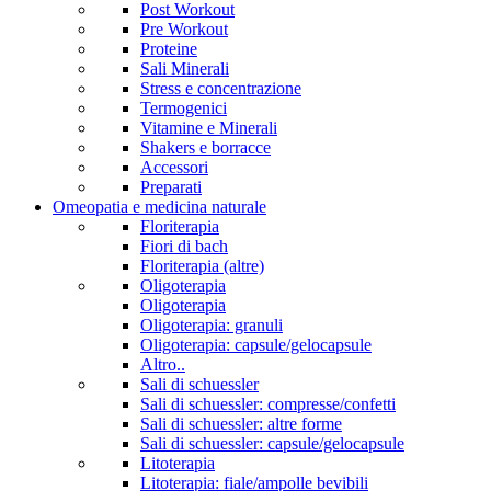
Post Workout
Pre Workout
Proteine
Sali Minerali
Stress e concentrazione
Termogenici
Vitamine e Minerali
Shakers e borracce
Accessori
Preparati
Omeopatia e medicina naturale
Floriterapia
Fiori di bach
Floriterapia (altre)
Oligoterapia
Oligoterapia
Oligoterapia: granuli
Oligoterapia: capsule/gelocapsule
Altro..
Sali di schuessler
Sali di schuessler: compresse/confetti
Sali di schuessler: altre forme
Sali di schuessler: capsule/gelocapsule
Litoterapia
Litoterapia: fiale/ampolle bevibili